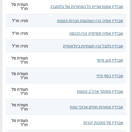
תעודת סל
אברדין אסטרטגיית כל הסחורות של בלומברג
חו"ל
אברדין אסיה קרן השקעות חברות קטנות
מניה חו"ל
אברדין אסיה-פסיפיק קרן הכנסה
מניה חו"ל
אברדין גלובל קרן תשתיות בינלאומית
מניה חו"ל
תעודת סל
אברדין זהב פיסי
חו"ל
תעודת סל
אברדין כסף פיזי
חו"ל
תעודת סל
אברדין ממוקד ארה"ב קטנות
חו"ל
תעודת סל
אברדין סחורות חוזים ארוכי טווח
חו"ל
תעודת סל
אברדין סל מתכות יקרות
חו"ל