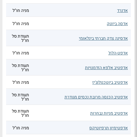
אדנרד
מניה חו"ל
אדסה ביוטק
מניה חו"ל
תעודת סל
אדסינה צדק חברתי בינלאומי
חו"ל
אדפט-הלת'
מניה חו"ל
תעודת סל
אדפטיב אלפא הזדמנויות
חו"ל
אדפטיב ביוטכנולוג'יז
מניה חו"ל
תעודת סל
אדפטיב הכנסה מרובת נכסים מגודרת
חו"ל
תעודת סל
אדפטיב מניות נבחרות
חו"ל
אדפטימיון תרפיוטיקס
מניה חו"ל