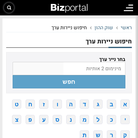
ראשי
שוק ההון
חיפוש ניירות ערך
חיפוש ניירות ערך
בחר נייר ערך
חפש
א
ב
ג
ד
ה
ו
ז
ח
ט
י
כ
ל
מ
נ
ס
ע
פ
צ
ק
ר
ש
ת