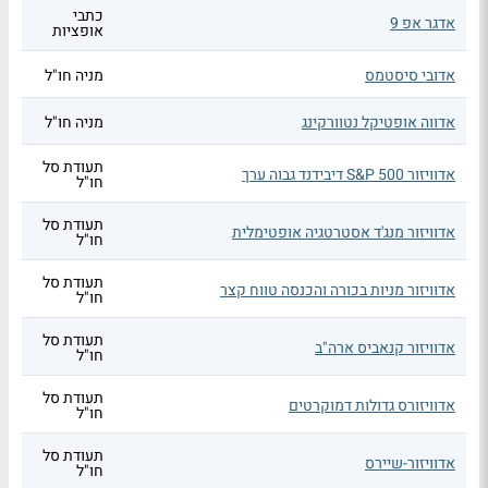
כתבי
אדגר אפ 9
אופציות
אדובי סיסטמס
מניה חו"ל
אדווה אופטיקל נטוורקינג
מניה חו"ל
תעודת סל
אדוויזור S&P 500 דיבידנד גבוה ערך
חו"ל
תעודת סל
אדוויזור מנג'ד אסטרטגיה אופטימלית
חו"ל
תעודת סל
אדוויזור מניות בכורה והכנסה טווח קצר
חו"ל
תעודת סל
אדוויזור קנאביס ארה"ב
חו"ל
תעודת סל
אדוויזורס גדולות דמוקרטים
חו"ל
תעודת סל
אדוויזור-שיירס
חו"ל