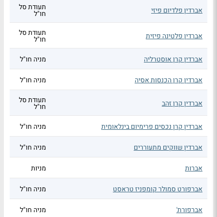
תעודת סל
אברדין פלדיום פיזי
חו"ל
תעודת סל
אברדין פלטינה פיזית
חו"ל
אברדין קרן אוסטרליה
מניה חו"ל
אברדין קרן הכנסות אסיה
מניה חו"ל
תעודת סל
אברדין קרן זהב
חו"ל
אברדין קרן נכסים פרימיום בינלאומית
מניה חו"ל
אברדין שווקים מתעוררים
מניה חו"ל
אברות
מניות
אברפורט סמולר קומפניז טראסט
מניה חו"ל
אברפורת'
מניה חו"ל