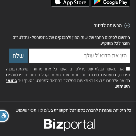
הרשמה לדיוור
הירשם לסיכום היומי של שוק ההון ולמבזקים של ביזפורטל - ניוזלטרים
חובה לכל משקיע
אני מאשר קבלת שני ניוזלטרים, אשר כל אחד מהווה רשימת תפוצה
נפרדת, בנושאים סיכום יומי והתראות חמות וקבלת דיוורים פרסומיים
בדואר אלקטרוני ו/ או באמצעות הסלולר בהתאם למפורט בסעיף 10
בתנאי
השימוש
כל הזכויות שמורות לחברת ביזפורטל תקשורת בע"מ ©
|
תנאי שימוש