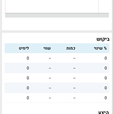
ביקוש
% שינוי
כמות
שווי
לימיט
0
--
--
0
0
--
--
0
0
--
--
0
0
--
--
0
0
--
--
0
היצע