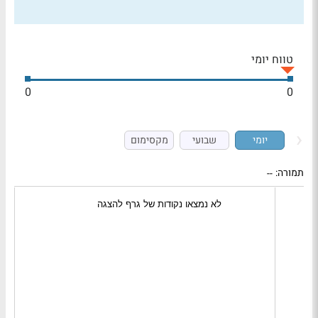
טווח יומי
0
0
יומי
שבועי
מקסימום
תמורה:
--