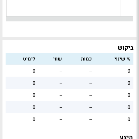
ביקוש
% שינוי
כמות
שווי
לימיט
0
--
--
0
0
--
--
0
0
--
--
0
0
--
--
0
0
--
--
0
היצע