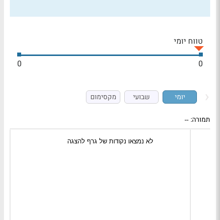
טווח יומי
0
0
יומי
שבועי
מקסימום
תמורה:
--