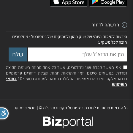
הרשמה לדיוור
הירשם לסיכום היומי של שוק ההון ולמבזקים של ביזפורטל - ניוזלטרים
חובה לכל משקיע
אני מאשר קבלת שני ניוזלטרים, אשר כל אחד מהווה רשימת תפוצה
נפרדת, בנושאים סיכום יומי והתראות חמות וקבלת דיוורים פרסומיים
בדואר אלקטרוני ו/ או באמצעות הסלולר בהתאם למפורט בסעיף 10
בתנאי
השימוש
כל הזכויות שמורות לחברת ביזפורטל תקשורת בע"מ ©
|
תנאי שימוש