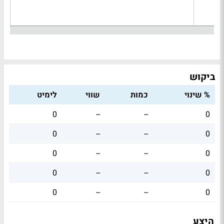
ביקוש
% שינוי
כמות
שווי
לימיט
0
--
--
0
0
--
--
0
0
--
--
0
0
--
--
0
0
--
--
0
היצע