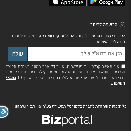
הרשמה לדיוור
הירשם לסיכום היומי של שוק ההון ולמבזקים של ביזפורטל - ניוזלטרים
חובה לכל משקיע
אני מאשר קבלת שני ניוזלטרים, אשר כל אחד מהווה רשימת תפוצה
נפרדת, בנושאים סיכום יומי והתראות חמות וקבלת דיוורים פרסומיים
בדואר אלקטרוני ו/ או באמצעות הסלולר בהתאם למפורט בסעיף 10
בתנאי
השימוש
כל הזכויות שמורות לחברת ביזפורטל תקשורת בע"מ ©
|
תנאי שימוש