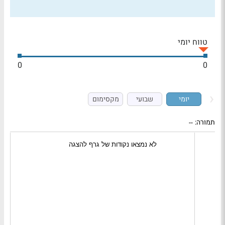
טווח יומי
0
0
יומי
שבועי
מקסימום
תמורה:
--