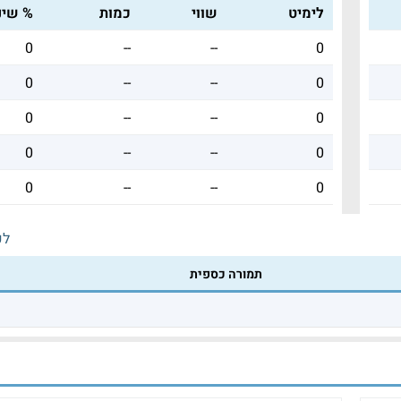
לימיט
שווי
כמות
% שינו
0
--
--
0
0
--
--
0
0
--
--
0
0
--
--
0
0
--
--
0
לכ
תמורה כספית