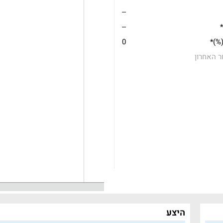
--
*
--
(%)*
0
ר האחרון
היצע