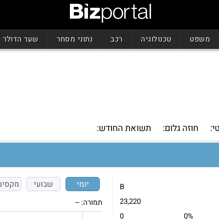
משפט
טכנולוגיה
רכב
נתוני מסחר
שער הדולר
י:
חוזה גלום:
תשואת החודש:
יומי
שבועי
מקסימ
B
23,220
תמורה:
--
0
0%