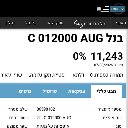
הירשמו
ראשי
שוק ההון
גלובל
נדל"ן
כל הכותרות
בנל C 012000 AUG
0%
11,243
נכון ל:
07/08/2026
תמורה כספית:
דלתא:
סטיית תקן גלומה:
שווי תיאורט
0
מבט כללי
עסקאות
פרופיל
גרפים
מספר אופציה
86598182
שלב מסחר
שם אופציה
בנל C 012000 AUG
שער בסיס
אופציות על מניות
סוג
שער ממוצע