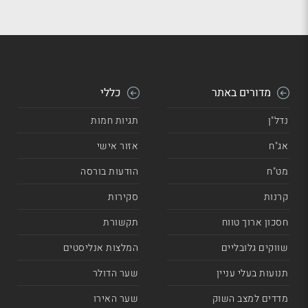
מדורים באתר
כללי
נדל"ן
תגיות חמות
אג"ח
אזור אישי
מט"ח
הודעות בורסה
קרנות
סקירות
חסכון ארוך טווח
תקשורת
שווקים גלובליים
המלצות אנליסטים
תנועות בעלי עניין
שער הדולר
מדדים למצב השוק
שער האירו