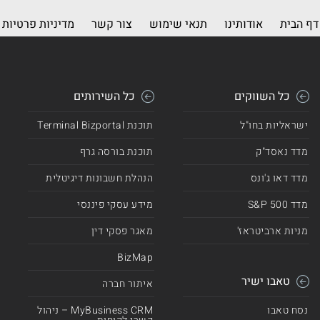
דף הבית
אודותינו
תנאי שימוש
צור קשר
מדיניות פרטיות
כל השווקים
כל השירותים
ישראליות בחו"ל
תוכנת Terminal Bizportal
מדד נאסד"ק
תוכנת בורסה גרף
מדד דאו ג'ונס
הנהלת חשבונות דיגיטלית
מדד 500 S&P
מידע עסקי פיננסי
מניות ארביטראז'
מאגר פסקי דין
BizMap
טאבו ישיר
איתור חברה
נסח טאבו
MyBusiness CRM – ניהול