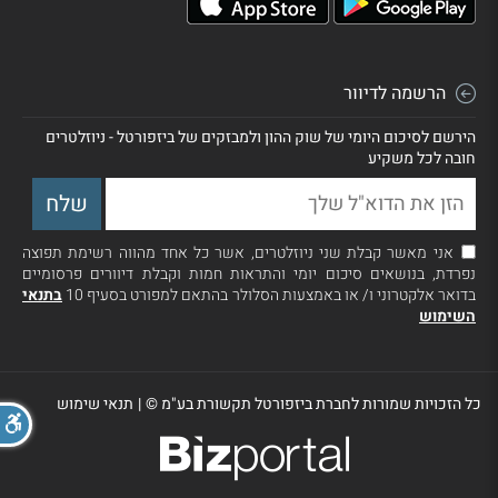
הרשמה לדיוור
הירשם לסיכום היומי של שוק ההון ולמבזקים של ביזפורטל - ניוזלטרים
חובה לכל משקיע
אני מאשר קבלת שני ניוזלטרים, אשר כל אחד מהווה רשימת תפוצה
נפרדת, בנושאים סיכום יומי והתראות חמות וקבלת דיוורים פרסומיים
בדואר אלקטרוני ו/ או באמצעות הסלולר בהתאם למפורט בסעיף 10
בתנאי
השימוש
כל הזכויות שמורות לחברת ביזפורטל תקשורת בע"מ ©
|
תנאי שימוש