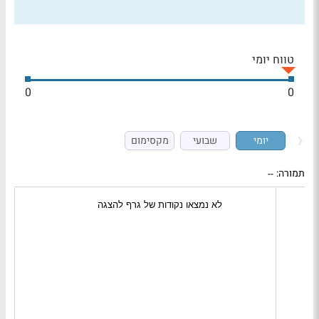
טווח יומי
0
0
יומי
שבועי
מקסימום
תמורה:
--