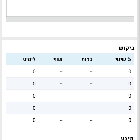
ביקוש
% שינוי
כמות
שווי
לימיט
0
--
--
0
0
--
--
0
0
--
--
0
0
--
--
0
0
--
--
0
היצע