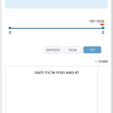
טווח יומי
0
0
יומי
שבועי
מקסימום
תמורה:
--