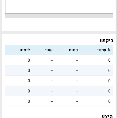
ביקוש
% שינוי
כמות
שווי
לימיט
0
--
--
0
0
--
--
0
0
--
--
0
0
--
--
0
0
--
--
0
היצע