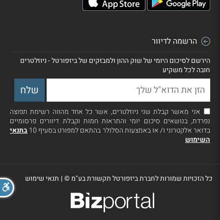
הרשמה לדיוור
הירשם לסיכום היומי של שוק ההון ולמבזקים של ביזפורטל - ניוזלטרים
חובה לכל משקיע
אני מאשר קבלת שני ניוזלטרים, אשר כל אחד מהווה רשימת תפוצה
נפרדת, בנושאים סיכום יומי והתראות חמות וקבלת דיוורים פרסומיים
בדואר אלקטרוני ו/ או באמצעות הסלולר בהתאם למפורט בסעיף 10
בתנאי
השימוש
כל הזכויות שמורות לחברת ביזפורטל תקשורת בע"מ ©
|
תנאי שימוש