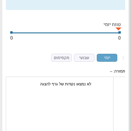
טווח יומי
0
0
יומי
שבועי
מקסימום
תמורה:
--