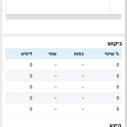
ביקוש
% שינוי
כמות
שווי
לימיט
0
--
--
0
0
--
--
0
0
--
--
0
0
--
--
0
0
--
--
0
היצע