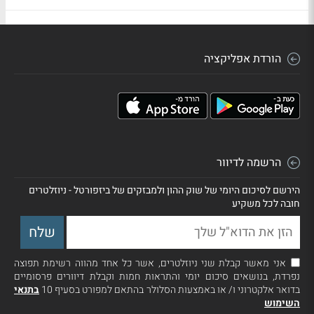
הורדת אפליקציה
הרשמה לדיוור
הירשם לסיכום היומי של שוק ההון ולמבזקים של ביזפורטל - ניוזלטרים
חובה לכל משקיע
אני מאשר קבלת שני ניוזלטרים, אשר כל אחד מהווה רשימת תפוצה
נפרדת, בנושאים סיכום יומי והתראות חמות וקבלת דיוורים פרסומיים
בדואר אלקטרוני ו/ או באמצעות הסלולר בהתאם למפורט בסעיף 10
בתנאי
השימוש