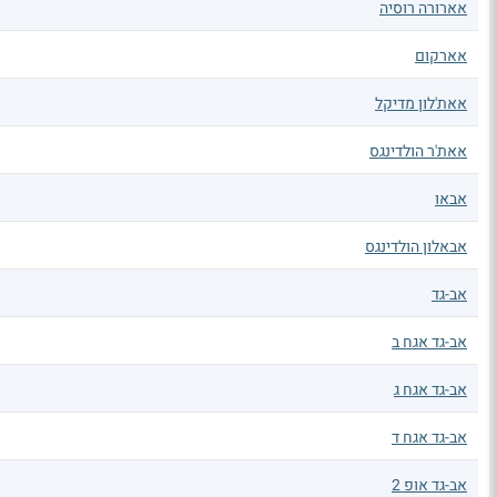
אארורה רוסיה
אארקום
אאת'לון מדיקל
אאת'ר הולדינגס
אבאו
אבאלון הולדינגס
אב-גד
אב-גד אגח ב
אב-גד אגח ג
אב-גד אגח ד
אב-גד אופ 2