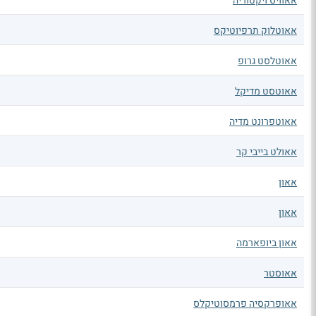
אאוויס ויקטוריה
אאוטלוק תרפיוטיקס
אאוטלסט גרופ
אאוטסט מדיקל
אאוטפרונט מדיה
אאולט בייבי קר
אאון
אאון
אאון ביופארמה
אאוסטר
אאופרקסיה פרמסוטיקלס