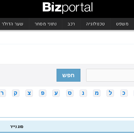
משפט
טכנולוגיה
רכב
נתוני מסחר
שער הדולר
חפש
כ
ל
מ
נ
ס
ע
פ
צ
ק
ר
סוג נייר