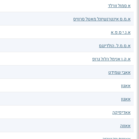
א סמול וורלד
א.מ.ס אינטרנשיונל מאטל סרוויס
א.נ.י ס.פ.א
א.ס.מ.ל. הולדינגס
א.ק.ו אנימל הלת' גרופ
אאבי שמידט
אאגון
אאגון
אאדיפיקה
אאווה