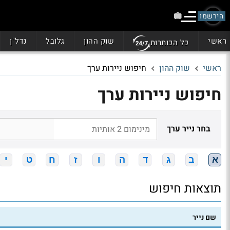
הירשמו
ראשי
שוק ההון
גלובל
נדל"ן
כל הכותרות
ראשי
שוק ההון
חיפוש ניירות ערך
חיפוש ניירות ערך
בחר נייר ערך
א
ב
ג
ד
ה
ו
ז
ח
ט
י
תוצאות חיפוש
שם נייר