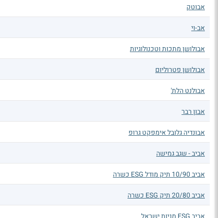
אבוטק
אב-וי
אבולושן מתכות וטכנולוגיות
אבולושן פטרוליום
אבולנט הלת'
אבון רבר
אבונדיה גלובל אימפקט גרופ
אביב - שגב גמישה
אביב 10/90 תיק מודל ESG כשרה
אביב 20/80 תיק ESG כשרה
אביב ESG מניות ישראל