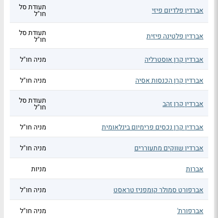
תעודת סל
אברדין פלדיום פיזי
חו"ל
תעודת סל
אברדין פלטינה פיזית
חו"ל
אברדין קרן אוסטרליה
מניה חו"ל
אברדין קרן הכנסות אסיה
מניה חו"ל
תעודת סל
אברדין קרן זהב
חו"ל
אברדין קרן נכסים פרימיום בינלאומית
מניה חו"ל
אברדין שווקים מתעוררים
מניה חו"ל
אברות
מניות
אברפורט סמולר קומפניז טראסט
מניה חו"ל
אברפורת'
מניה חו"ל