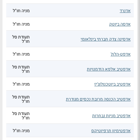
אדנרד
מניה חו"ל
אדסה ביוטק
מניה חו"ל
תעודת סל
אדסינה צדק חברתי בינלאומי
חו"ל
אדפט-הלת'
מניה חו"ל
תעודת סל
אדפטיב אלפא הזדמנויות
חו"ל
אדפטיב ביוטכנולוג'יז
מניה חו"ל
תעודת סל
אדפטיב הכנסה מרובת נכסים מגודרת
חו"ל
תעודת סל
אדפטיב מניות נבחרות
חו"ל
אדפטימיון תרפיוטיקס
מניה חו"ל