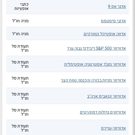
כתבי
אדגר אפ 9
אופציות
אדובי סיסטמס
מניה חו"ל
אדווה אופטיקל נטוורקינג
מניה חו"ל
תעודת סל
אדוויזור S&P 500 דיבידנד גבוה ערך
חו"ל
תעודת סל
אדוויזור מנג'ד אסטרטגיה אופטימלית
חו"ל
תעודת סל
אדוויזור מניות בכורה והכנסה טווח קצר
חו"ל
תעודת סל
אדוויזור קנאביס ארה"ב
חו"ל
תעודת סל
אדוויזורס גדולות דמוקרטים
חו"ל
תעודת סל
אדוויזור-שיירס
חו"ל