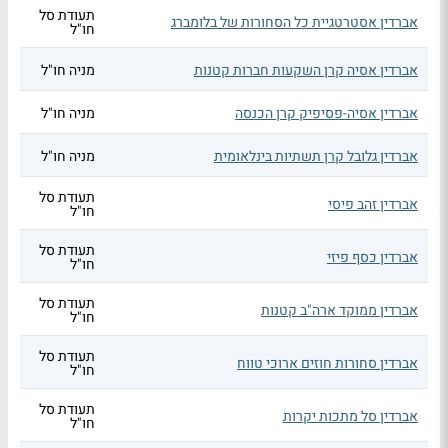
תעודת סל
אברדין אסטרטגיית כל הסחורות של בלומברג
חו"ל
אברדין אסיה קרן השקעות חברות קטנות
מניה חו"ל
אברדין אסיה-פסיפיק קרן הכנסה
מניה חו"ל
אברדין גלובל קרן תשתיות בינלאומית
מניה חו"ל
תעודת סל
אברדין זהב פיסי
חו"ל
תעודת סל
אברדין כסף פיזי
חו"ל
תעודת סל
אברדין ממוקד ארה"ב קטנות
חו"ל
תעודת סל
אברדין סחורות חוזים ארוכי טווח
חו"ל
תעודת סל
אברדין סל מתכות יקרות
חו"ל