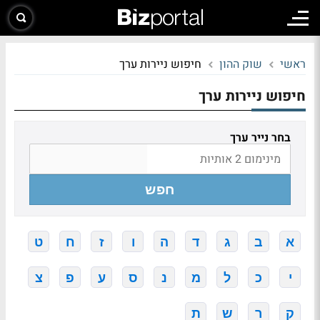
ראשי
שוק ההון
חיפוש ניירות ערך
חיפוש ניירות ערך
בחר נייר ערך
חפש
א
ב
ג
ד
ה
ו
ז
ח
ט
י
כ
ל
מ
נ
ס
ע
פ
צ
ק
ר
ש
ת