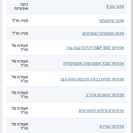
כתבי
אדגר אפ 9
אופציות
אדובי סיסטמס
מניה חו"ל
אדווה אופטיקל נטוורקינג
מניה חו"ל
תעודת סל
אדוויזור S&P 500 דיבידנד גבוה ערך
חו"ל
תעודת סל
אדוויזור מנג'ד אסטרטגיה אופטימלית
חו"ל
תעודת סל
אדוויזור מניות בכורה והכנסה טווח קצר
חו"ל
תעודת סל
אדוויזור קנאביס ארה"ב
חו"ל
תעודת סל
אדוויזורס גדולות דמוקרטים
חו"ל
תעודת סל
אדוויזור-שיירס
חו"ל