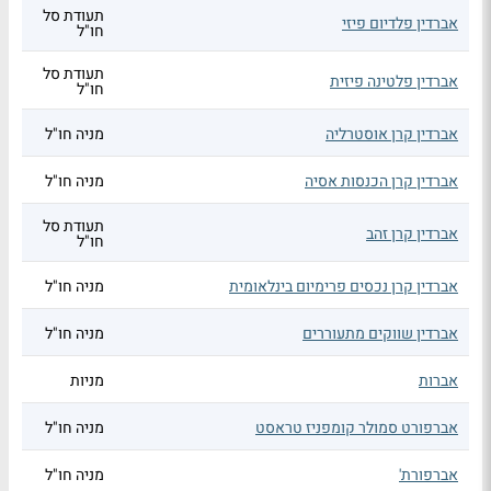
תעודת סל
אברדין פלדיום פיזי
חו"ל
תעודת סל
אברדין פלטינה פיזית
חו"ל
אברדין קרן אוסטרליה
מניה חו"ל
אברדין קרן הכנסות אסיה
מניה חו"ל
תעודת סל
אברדין קרן זהב
חו"ל
אברדין קרן נכסים פרימיום בינלאומית
מניה חו"ל
אברדין שווקים מתעוררים
מניה חו"ל
אברות
מניות
אברפורט סמולר קומפניז טראסט
מניה חו"ל
אברפורת'
מניה חו"ל