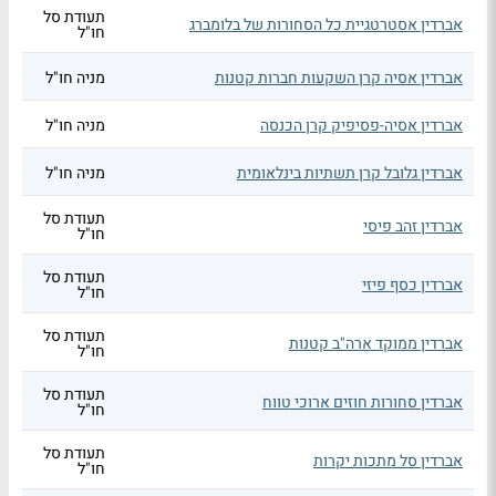
תעודת סל
אברדין אסטרטגיית כל הסחורות של בלומברג
חו"ל
אברדין אסיה קרן השקעות חברות קטנות
מניה חו"ל
אברדין אסיה-פסיפיק קרן הכנסה
מניה חו"ל
אברדין גלובל קרן תשתיות בינלאומית
מניה חו"ל
תעודת סל
אברדין זהב פיסי
חו"ל
תעודת סל
אברדין כסף פיזי
חו"ל
תעודת סל
אברדין ממוקד ארה"ב קטנות
חו"ל
תעודת סל
אברדין סחורות חוזים ארוכי טווח
חו"ל
תעודת סל
אברדין סל מתכות יקרות
חו"ל