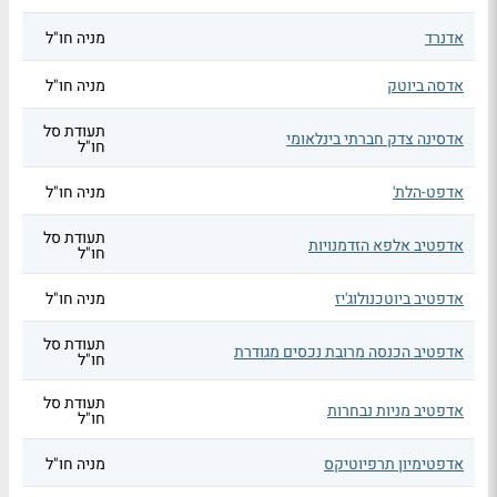
אדנרד
מניה חו"ל
אדסה ביוטק
מניה חו"ל
תעודת סל
אדסינה צדק חברתי בינלאומי
חו"ל
אדפט-הלת'
מניה חו"ל
תעודת סל
אדפטיב אלפא הזדמנויות
חו"ל
אדפטיב ביוטכנולוג'יז
מניה חו"ל
תעודת סל
אדפטיב הכנסה מרובת נכסים מגודרת
חו"ל
תעודת סל
אדפטיב מניות נבחרות
חו"ל
אדפטימיון תרפיוטיקס
מניה חו"ל