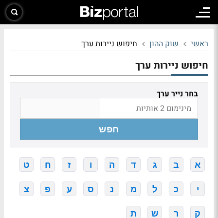
ראשי
שוק ההון
חיפוש ניירות ערך
חיפוש ניירות ערך
בחר נייר ערך
חפש
א
ב
ג
ד
ה
ו
ז
ח
ט
י
כ
ל
מ
נ
ס
ע
פ
צ
ק
ר
ש
ת