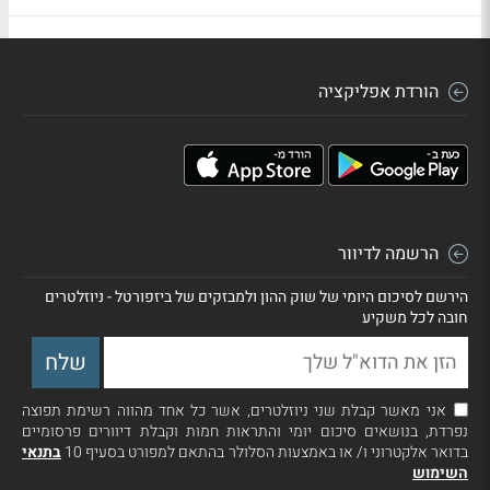
הורדת אפליקציה
הרשמה לדיוור
הירשם לסיכום היומי של שוק ההון ולמבזקים של ביזפורטל - ניוזלטרים
חובה לכל משקיע
אני מאשר קבלת שני ניוזלטרים, אשר כל אחד מהווה רשימת תפוצה
נפרדת, בנושאים סיכום יומי והתראות חמות וקבלת דיוורים פרסומיים
בדואר אלקטרוני ו/ או באמצעות הסלולר בהתאם למפורט בסעיף 10
בתנאי
השימוש