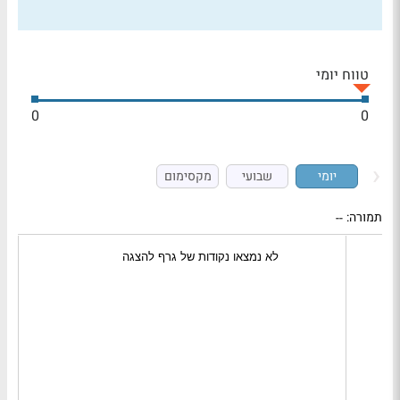
טווח יומי
0
0
יומי
שבועי
מקסימום
תמורה:
--