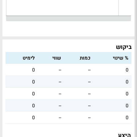
ביקוש
% שינוי
כמות
שווי
לימיט
0
--
--
0
0
--
--
0
0
--
--
0
0
--
--
0
0
--
--
0
היצע