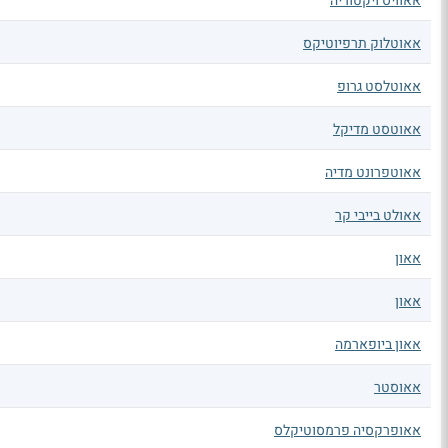
אאוויס ויקטוריה
אאוטלוק תרפיוטיקס
אאוטלסט גרופ
אאוטסט מדיקל
אאוטפרונט מדיה
אאולט בייבי קר
אאון
אאון
אאון ביופארמה
אאוסטר
אאופרקסיה פרמסוטיקלס