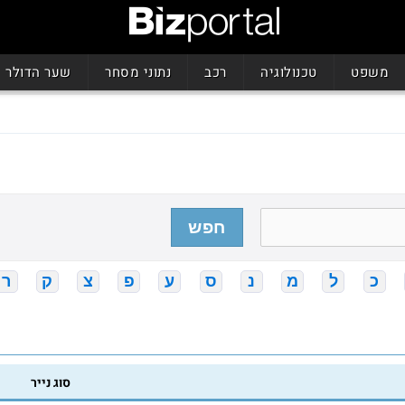
משפט
טכנולוגיה
רכב
נתוני מסחר
שער הדולר
חפש
כ
ל
מ
נ
ס
ע
פ
צ
ק
ר
סוג נייר