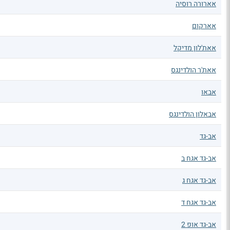
אארורה רוסיה
אארקום
אאת'לון מדיקל
אאת'ר הולדינגס
אבאו
אבאלון הולדינגס
אב-גד
אב-גד אגח ב
אב-גד אגח ג
אב-גד אגח ד
אב-גד אופ 2