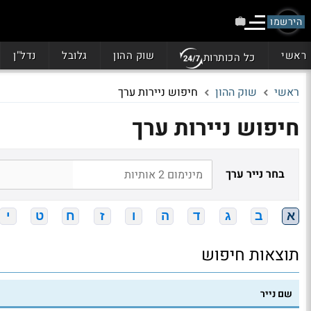
הירשמו
ראשי
שוק ההון
גלובל
נדל"ן
כל הכותרות
ראשי
שוק ההון
חיפוש ניירות ערך
חיפוש ניירות ערך
בחר נייר ערך
א
ב
ג
ד
ה
ו
ז
ח
ט
י
תוצאות חיפוש
שם נייר