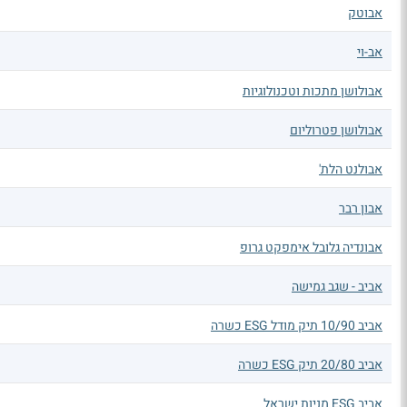
אבוטק
אב-וי
אבולושן מתכות וטכנולוגיות
אבולושן פטרוליום
אבולנט הלת'
אבון רבר
אבונדיה גלובל אימפקט גרופ
אביב - שגב גמישה
אביב 10/90 תיק מודל ESG כשרה
אביב 20/80 תיק ESG כשרה
אביב ESG מניות ישראל