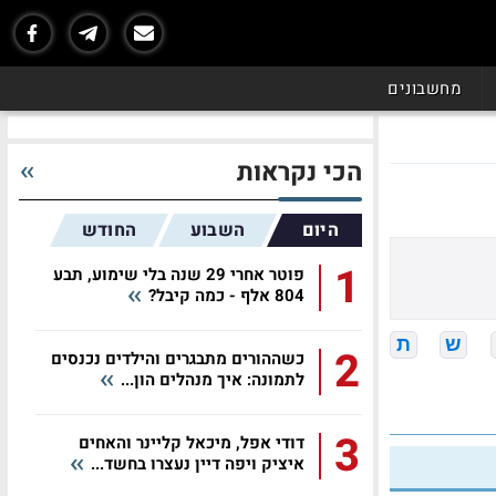
מחשבונים
הכי נקראות
היום
השבוע
החודש
1
פוטר אחרי 29 שנה בלי שימוע, תבע
804 אלף - כמה קיבל?
ש
ת
2
כשההורים מתבגרים והילדים נכנסים
לתמונה: איך מנהלים הון...
3
דודי אפל, מיכאל קליינר והאחים
איציק ויפה דיין נעצרו בחשד...