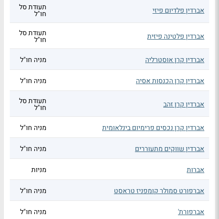
תעודת סל
אברדין פלדיום פיזי
חו"ל
תעודת סל
אברדין פלטינה פיזית
חו"ל
אברדין קרן אוסטרליה
מניה חו"ל
אברדין קרן הכנסות אסיה
מניה חו"ל
תעודת סל
אברדין קרן זהב
חו"ל
אברדין קרן נכסים פרימיום בינלאומית
מניה חו"ל
אברדין שווקים מתעוררים
מניה חו"ל
אברות
מניות
אברפורט סמולר קומפניז טראסט
מניה חו"ל
אברפורת'
מניה חו"ל