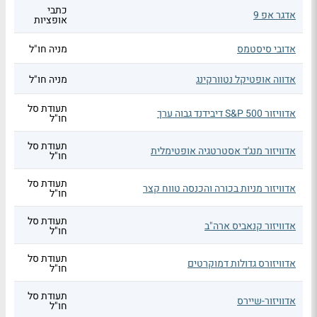
כתבי
אדגר אפ 9
אופציות
אדובי סיסטמס
מניה חו"ל
אדווה אופטיקל נטוורקינג
מניה חו"ל
תעודת סל
אדוויזור S&P 500 דיבידנד גבוה ערך
חו"ל
תעודת סל
אדוויזור מנג'ד אסטרטגיה אופטימלית
חו"ל
תעודת סל
אדוויזור מניות בכורה והכנסה טווח קצר
חו"ל
תעודת סל
אדוויזור קנאביס ארה"ב
חו"ל
תעודת סל
אדוויזורס גדולות דמוקרטים
חו"ל
תעודת סל
אדוויזור-שיירס
חו"ל