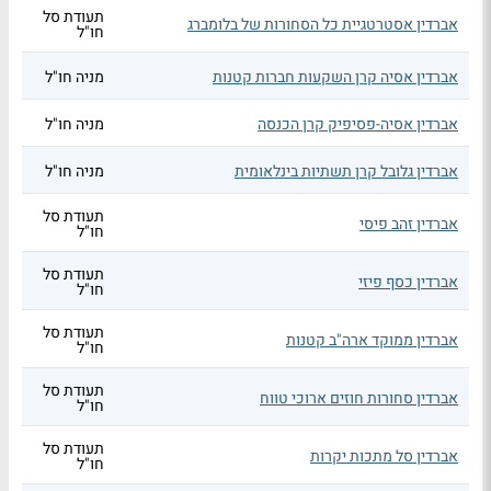
תעודת סל
אברדין אסטרטגיית כל הסחורות של בלומברג
חו"ל
אברדין אסיה קרן השקעות חברות קטנות
מניה חו"ל
אברדין אסיה-פסיפיק קרן הכנסה
מניה חו"ל
אברדין גלובל קרן תשתיות בינלאומית
מניה חו"ל
תעודת סל
אברדין זהב פיסי
חו"ל
תעודת סל
אברדין כסף פיזי
חו"ל
תעודת סל
אברדין ממוקד ארה"ב קטנות
חו"ל
תעודת סל
אברדין סחורות חוזים ארוכי טווח
חו"ל
תעודת סל
אברדין סל מתכות יקרות
חו"ל