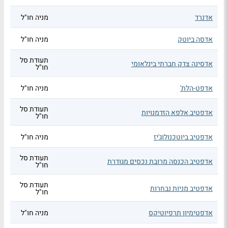
אדנרד
מניה חו"ל
אדסה ביוטק
מניה חו"ל
תעודת סל
אדסינה צדק חברתי בינלאומי
חו"ל
אדפט-הלת'
מניה חו"ל
תעודת סל
אדפטיב אלפא הזדמנויות
חו"ל
אדפטיב ביוטכנולוג'יז
מניה חו"ל
תעודת סל
אדפטיב הכנסה מרובת נכסים מגודרת
חו"ל
תעודת סל
אדפטיב מניות נבחרות
חו"ל
אדפטימיון תרפיוטיקס
מניה חו"ל