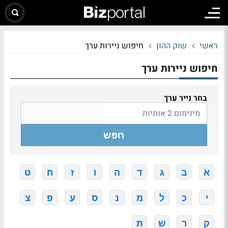
ראשי
שוק ההון
חיפוש ניירות ערך
חיפוש ניירות ערך
בחר נייר ערך
חפש
א
ב
ג
ד
ה
ו
ז
ח
ט
י
כ
ל
מ
נ
ס
ע
פ
צ
ק
ר
ש
ת