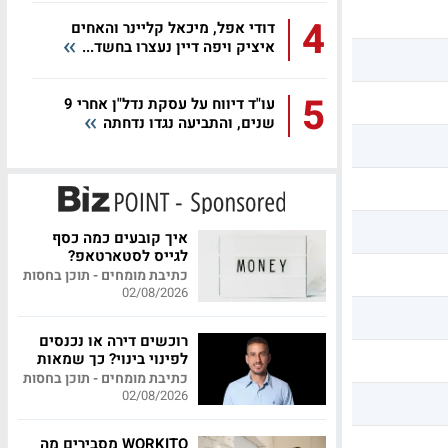
4
דודי אפל, מיכאל קליינר והאחים
איציק ויפה דיין נעצרו בחשד...
5
עו"ד דיווח על עסקת נדל"ן אחרי 9
שנים, והתביעה נגדו נדחתה
איך קובעים כמה כסף
לגייס לסטארטאפ?
כתיבת מומחים - תוכן בחסות
02/08/2026
רוכשים דירה או נכנסים
לפינוי בינוי? כך שמאות
מקצועית יכולה לחסוך
כתיבת מומחים - תוכן בחסות
לכם מאות אלפי שקלים
02/08/2026
WORKITO מסבירים מה