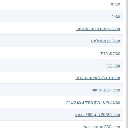
אבוטק
אב-וי
אבולושן מתכות וטכנולוגיות
אבולושן פטרוליום
אבולנט הלת'
אבון רבר
אבונדיה גלובל אימפקט גרופ
אביב - שגב גמישה
אביב 10/90 תיק מודל ESG כשרה
אביב 20/80 תיק ESG כשרה
אביב ESG מניות ישראל