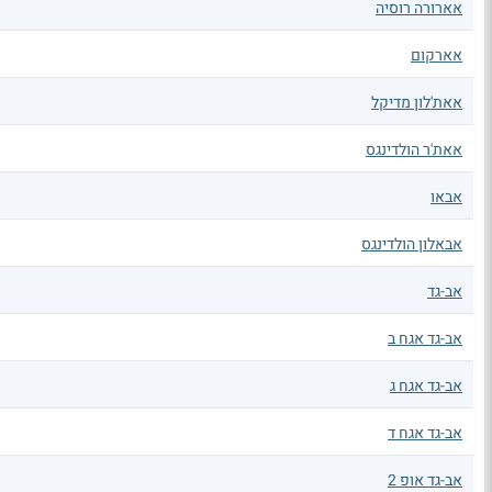
אארורה רוסיה
אארקום
אאת'לון מדיקל
אאת'ר הולדינגס
אבאו
אבאלון הולדינגס
אב-גד
אב-גד אגח ב
אב-גד אגח ג
אב-גד אגח ד
אב-גד אופ 2