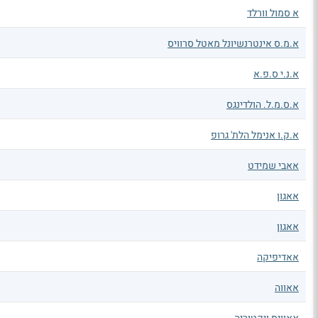
א סמול וורלד
א.מ.ס אינטרנשיונל מאטל סרוויס
א.נ.י ס.פ.א
א.ס.מ.ל. הולדינגס
א.ק.ו אנימל הלת' גרופ
אאבי שמידט
אאגון
אאגון
אאדיפיקה
אאווה