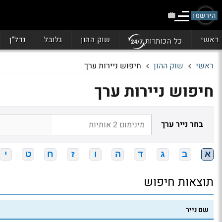
הירשמו
ראשי
שוק ההון
גלובל
נדל"ן
כל הכותרות
ראשי
שוק ההון
חיפוש ניירות ערך
חיפוש ניירות ערך
בחר נייר ערך
א
ב
ג
ד
ה
ו
ז
ח
ט
י
תוצאות חיפוש
שם נייר