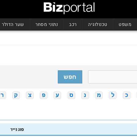
משפט
טכנולוגיה
רכב
נתוני מסחר
שער הדולר
חפש
כ
ל
מ
נ
ס
ע
פ
צ
ק
ר
סוג נייר