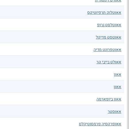
אאוויס ויקטוריה
אאוטלוק תרפיוטיקס
אאוטלסט גרופ
אאוטסט מדיקל
אאוטפרונט מדיה
אאולט בייבי קר
אאון
אאון
אאון ביופארמה
אאוסטר
אאופרקסיה פרמסוטיקלס