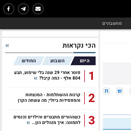
מחשבונים
הכי נקראות
היום
השבוע
החודש
1
פוטר אחרי 29 שנה בלי שימוע, תבע
804 אלף - כמה קיבל?
ש
ת
2
קרנות ההשתלמות - המנצחות
והמפסידות ביולי; מה עשתה הקרן
שלכם?
3
כשההורים מתבגרים והילדים נכנסים
לתמונה: איך מנהלים הון...