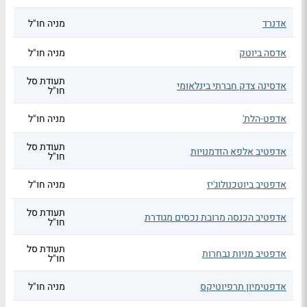
אדנרד
מניה חו"ל
אדסה ביוטק
מניה חו"ל
תעודת סל
אדסינה צדק חברתי בינלאומי
חו"ל
אדפט-הלת'
מניה חו"ל
תעודת סל
אדפטיב אלפא הזדמנויות
חו"ל
אדפטיב ביוטכנולוג'יז
מניה חו"ל
תעודת סל
אדפטיב הכנסה מרובת נכסים מגודרת
חו"ל
תעודת סל
אדפטיב מניות נבחרות
חו"ל
אדפטימיון תרפיוטיקס
מניה חו"ל