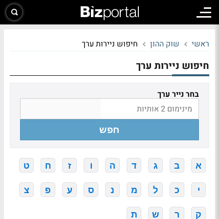
ראשי
שוק ההון
חיפוש ניירות ערך
חיפוש ניירות ערך
בחר נייר ערך
חפש
א
ב
ג
ד
ה
ו
ז
ח
ט
י
כ
ל
מ
נ
ס
ע
פ
צ
ק
ר
ש
ת