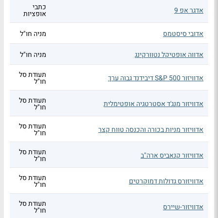
כתבי
אדגר אפ 9
אופציות
אדובי סיסטמס
מניה חו"ל
אדווה אופטיקל נטוורקינג
מניה חו"ל
תעודת סל
אדוויזור S&P 500 דיבידנד גבוה ערך
חו"ל
תעודת סל
אדוויזור מנג'ד אסטרטגיה אופטימלית
חו"ל
תעודת סל
אדוויזור מניות בכורה והכנסה טווח קצר
חו"ל
תעודת סל
אדוויזור קנאביס ארה"ב
חו"ל
תעודת סל
אדוויזורס גדולות דמוקרטים
חו"ל
תעודת סל
אדוויזור-שיירס
חו"ל