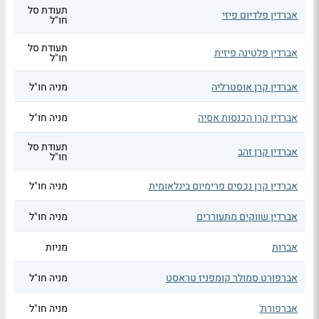
תעודת סל
אברדין פלדיום פיזי
חו"ל
תעודת סל
אברדין פלטינה פיזית
חו"ל
אברדין קרן אוסטרליה
מניה חו"ל
אברדין קרן הכנסות אסיה
מניה חו"ל
תעודת סל
אברדין קרן זהב
חו"ל
אברדין קרן נכסים פרימיום בינלאומית
מניה חו"ל
אברדין שווקים מתעוררים
מניה חו"ל
אברות
מניות
אברפורט סמולר קומפניז טראסט
מניה חו"ל
אברפורת'
מניה חו"ל