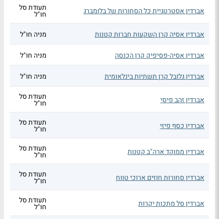
תעודת סל
אברדין אסטרטגיית כל הסחורות של בלומברג
חו"ל
אברדין אסיה קרן השקעות חברות קטנות
מניה חו"ל
אברדין אסיה-פסיפיק קרן הכנסה
מניה חו"ל
אברדין גלובל קרן תשתיות בינלאומית
מניה חו"ל
תעודת סל
אברדין זהב פיסי
חו"ל
תעודת סל
אברדין כסף פיזי
חו"ל
תעודת סל
אברדין ממוקד ארה"ב קטנות
חו"ל
תעודת סל
אברדין סחורות חוזים ארוכי טווח
חו"ל
תעודת סל
אברדין סל מתכות יקרות
חו"ל