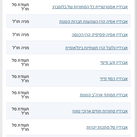
תעודת סל
אברדין אסטרטגיית כל הסחורות של בלומברג
חו"ל
אברדין אסיה קרן השקעות חברות קטנות
מניה חו"ל
אברדין אסיה-פסיפיק קרן הכנסה
מניה חו"ל
אברדין גלובל קרן תשתיות בינלאומית
מניה חו"ל
תעודת סל
אברדין זהב פיסי
חו"ל
תעודת סל
אברדין כסף פיזי
חו"ל
תעודת סל
אברדין ממוקד ארה"ב קטנות
חו"ל
תעודת סל
אברדין סחורות חוזים ארוכי טווח
חו"ל
תעודת סל
אברדין סל מתכות יקרות
חו"ל