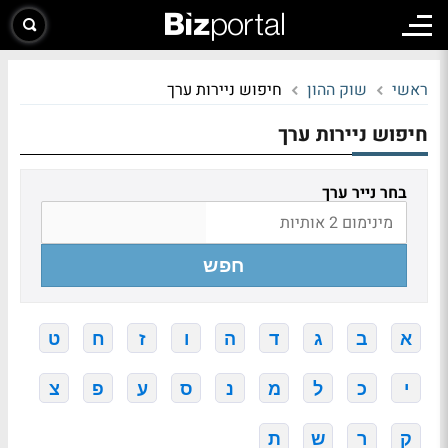
ראשי
שוק ההון
חיפוש ניירות ערך
חיפוש ניירות ערך
בחר נייר ערך
חפש
א
ב
ג
ד
ה
ו
ז
ח
ט
י
כ
ל
מ
נ
ס
ע
פ
צ
ק
ר
ש
ת