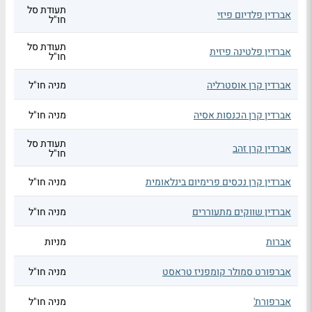
תעודת סל
אברדין פלדיום פיזי
חו"ל
תעודת סל
אברדין פלטינה פיזית
חו"ל
אברדין קרן אוסטרליה
מניה חו"ל
אברדין קרן הכנסות אסיה
מניה חו"ל
תעודת סל
אברדין קרן זהב
חו"ל
אברדין קרן נכסים פרימיום בינלאומית
מניה חו"ל
אברדין שווקים מתעוררים
מניה חו"ל
אברות
מניות
אברפורט סמולר קומפניז טראסט
מניה חו"ל
אברפורת'
מניה חו"ל