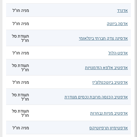
אדנרד
מניה חו"ל
אדסה ביוטק
מניה חו"ל
תעודת סל
אדסינה צדק חברתי בינלאומי
חו"ל
אדפט-הלת'
מניה חו"ל
תעודת סל
אדפטיב אלפא הזדמנויות
חו"ל
אדפטיב ביוטכנולוג'יז
מניה חו"ל
תעודת סל
אדפטיב הכנסה מרובת נכסים מגודרת
חו"ל
תעודת סל
אדפטיב מניות נבחרות
חו"ל
אדפטימיון תרפיוטיקס
מניה חו"ל