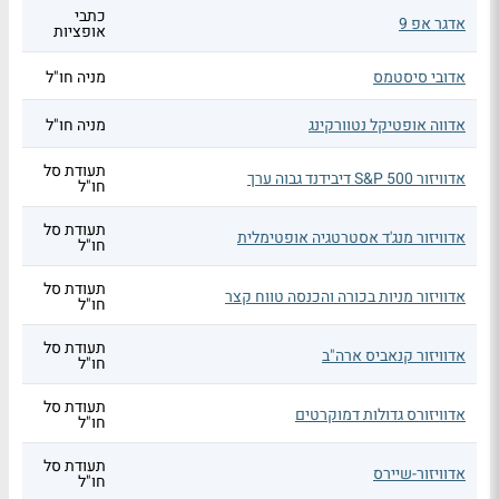
כתבי
אדגר אפ 9
אופציות
אדובי סיסטמס
מניה חו"ל
אדווה אופטיקל נטוורקינג
מניה חו"ל
תעודת סל
אדוויזור S&P 500 דיבידנד גבוה ערך
חו"ל
תעודת סל
אדוויזור מנג'ד אסטרטגיה אופטימלית
חו"ל
תעודת סל
אדוויזור מניות בכורה והכנסה טווח קצר
חו"ל
תעודת סל
אדוויזור קנאביס ארה"ב
חו"ל
תעודת סל
אדוויזורס גדולות דמוקרטים
חו"ל
תעודת סל
אדוויזור-שיירס
חו"ל