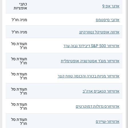
כתבי
אדגר אפ 9
אופציות
אדובי סיסטמס
מניה חו"ל
אדווה אופטיקל נטוורקינג
מניה חו"ל
תעודת סל
אדוויזור S&P 500 דיבידנד גבוה ערך
חו"ל
תעודת סל
אדוויזור מנג'ד אסטרטגיה אופטימלית
חו"ל
תעודת סל
אדוויזור מניות בכורה והכנסה טווח קצר
חו"ל
תעודת סל
אדוויזור קנאביס ארה"ב
חו"ל
תעודת סל
אדוויזורס גדולות דמוקרטים
חו"ל
תעודת סל
אדוויזור-שיירס
חו"ל