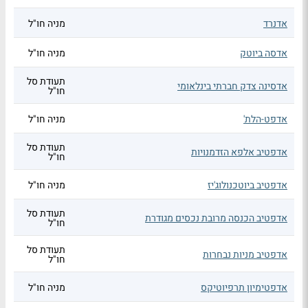
אדנרד
מניה חו"ל
אדסה ביוטק
מניה חו"ל
תעודת סל
אדסינה צדק חברתי בינלאומי
חו"ל
אדפט-הלת'
מניה חו"ל
תעודת סל
אדפטיב אלפא הזדמנויות
חו"ל
אדפטיב ביוטכנולוג'יז
מניה חו"ל
תעודת סל
אדפטיב הכנסה מרובת נכסים מגודרת
חו"ל
תעודת סל
אדפטיב מניות נבחרות
חו"ל
אדפטימיון תרפיוטיקס
מניה חו"ל