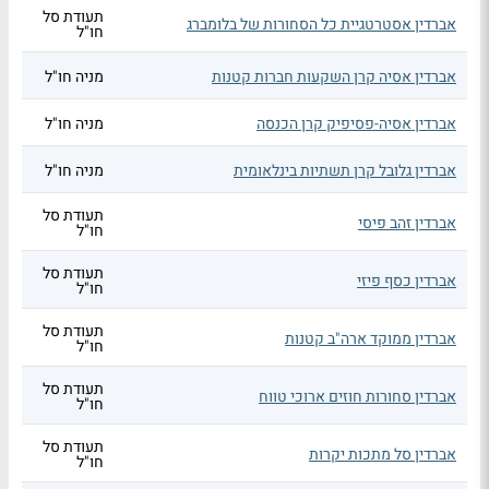
תעודת סל
אברדין אסטרטגיית כל הסחורות של בלומברג
חו"ל
אברדין אסיה קרן השקעות חברות קטנות
מניה חו"ל
אברדין אסיה-פסיפיק קרן הכנסה
מניה חו"ל
אברדין גלובל קרן תשתיות בינלאומית
מניה חו"ל
תעודת סל
אברדין זהב פיסי
חו"ל
תעודת סל
אברדין כסף פיזי
חו"ל
תעודת סל
אברדין ממוקד ארה"ב קטנות
חו"ל
תעודת סל
אברדין סחורות חוזים ארוכי טווח
חו"ל
תעודת סל
אברדין סל מתכות יקרות
חו"ל