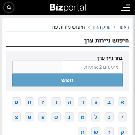
ראשי
שוק ההון
חיפוש ניירות ערך
חיפוש ניירות ערך
בחר נייר ערך
חפש
א
ב
ג
ד
ה
ו
ז
ח
ט
י
כ
ל
מ
נ
ס
ע
פ
צ
ק
ר
ש
ת