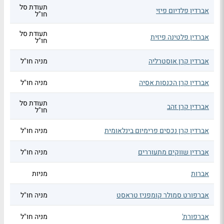
תעודת סל
אברדין פלדיום פיזי
חו"ל
תעודת סל
אברדין פלטינה פיזית
חו"ל
אברדין קרן אוסטרליה
מניה חו"ל
אברדין קרן הכנסות אסיה
מניה חו"ל
תעודת סל
אברדין קרן זהב
חו"ל
אברדין קרן נכסים פרימיום בינלאומית
מניה חו"ל
אברדין שווקים מתעוררים
מניה חו"ל
אברות
מניות
אברפורט סמולר קומפניז טראסט
מניה חו"ל
אברפורת'
מניה חו"ל