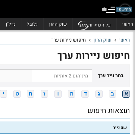
הירשמו
ראשי
שוק ההון
גלובל
נדל"ן
כל הכותרות
ראשי
שוק ההון
חיפוש ניירות ערך
חיפוש ניירות ערך
בחר נייר ערך
א
ב
ג
ד
ה
ו
ז
ח
ט
י
תוצאות חיפוש
שם נייר