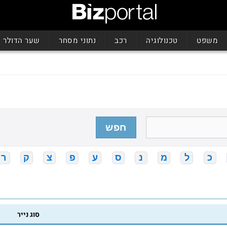
משפט
טכנולוגיה
רכב
נתוני מסחר
שער הדולר
חפש
כ
ל
מ
נ
ס
ע
פ
צ
ק
ר
סוג נייר