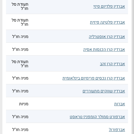
תעודת סל
אברדין פלדיום פיזי
חו"ל
תעודת סל
אברדין פלטינה פיזית
חו"ל
אברדין קרן אוסטרליה
מניה חו"ל
אברדין קרן הכנסות אסיה
מניה חו"ל
תעודת סל
אברדין קרן זהב
חו"ל
אברדין קרן נכסים פרימיום בינלאומית
מניה חו"ל
אברדין שווקים מתעוררים
מניה חו"ל
אברות
מניות
אברפורט סמולר קומפניז טראסט
מניה חו"ל
אברפורת'
מניה חו"ל