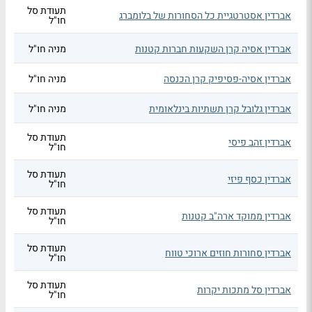
תעודת סל
אברדין אסטרטגיית כל הסחורות של בלומברג
חו"ל
אברדין אסיה קרן השקעות חברות קטנות
מניה חו"ל
אברדין אסיה-פסיפיק קרן הכנסה
מניה חו"ל
אברדין גלובל קרן תשתיות בינלאומית
מניה חו"ל
תעודת סל
אברדין זהב פיסי
חו"ל
תעודת סל
אברדין כסף פיזי
חו"ל
תעודת סל
אברדין ממוקד ארה"ב קטנות
חו"ל
תעודת סל
אברדין סחורות חוזים ארוכי טווח
חו"ל
תעודת סל
אברדין סל מתכות יקרות
חו"ל