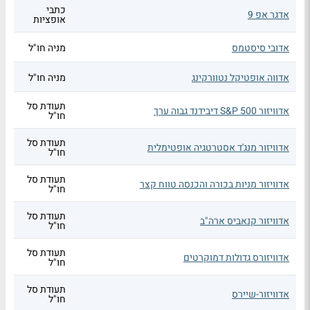
כתבי
אדגר אפ 9
אופציות
אדובי סיסטמס
מניה חו"ל
אדווה אופטיקל נטוורקינג
מניה חו"ל
תעודת סל
אדוויזור S&P 500 דיבידנד גבוה ערך
חו"ל
תעודת סל
אדוויזור מנג'ד אסטרטגיה אופטימלית
חו"ל
תעודת סל
אדוויזור מניות בכורה והכנסה טווח קצר
חו"ל
תעודת סל
אדוויזור קנאביס ארה"ב
חו"ל
תעודת סל
אדוויזורס גדולות דמוקרטים
חו"ל
תעודת סל
אדוויזור-שיירס
חו"ל