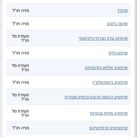
אדנרד
מניה חו"ל
אדסה ביוטק
מניה חו"ל
תעודת סל
אדסינה צדק חברתי בינלאומי
חו"ל
אדפט-הלת'
מניה חו"ל
תעודת סל
אדפטיב אלפא הזדמנויות
חו"ל
אדפטיב ביוטכנולוג'יז
מניה חו"ל
תעודת סל
אדפטיב הכנסה מרובת נכסים מגודרת
חו"ל
תעודת סל
אדפטיב מניות נבחרות
חו"ל
אדפטימיון תרפיוטיקס
מניה חו"ל