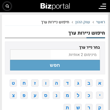
ראשי
שוק ההון
חיפוש ניירות ערך
חיפוש ניירות ערך
בחר נייר ערך
חפש
א
ב
ג
ד
ה
ו
ז
ח
ט
י
כ
ל
מ
נ
ס
ע
פ
צ
ק
ר
ש
ת