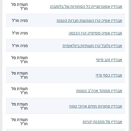
תעודת סל
אברדין אסטרטגיית כל הסחורות של בלומברג
חו"ל
אברדין אסיה קרן השקעות חברות קטנות
מניה חו"ל
אברדין אסיה-פסיפיק קרן הכנסה
מניה חו"ל
אברדין גלובל קרן תשתיות בינלאומית
מניה חו"ל
תעודת סל
אברדין זהב פיסי
חו"ל
תעודת סל
אברדין כסף פיזי
חו"ל
תעודת סל
אברדין ממוקד ארה"ב קטנות
חו"ל
תעודת סל
אברדין סחורות חוזים ארוכי טווח
חו"ל
תעודת סל
אברדין סל מתכות יקרות
חו"ל