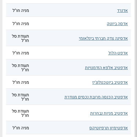
אדנרד
מניה חו"ל
אדסה ביוטק
מניה חו"ל
תעודת סל
אדסינה צדק חברתי בינלאומי
חו"ל
אדפט-הלת'
מניה חו"ל
תעודת סל
אדפטיב אלפא הזדמנויות
חו"ל
אדפטיב ביוטכנולוג'יז
מניה חו"ל
תעודת סל
אדפטיב הכנסה מרובת נכסים מגודרת
חו"ל
תעודת סל
אדפטיב מניות נבחרות
חו"ל
אדפטימיון תרפיוטיקס
מניה חו"ל