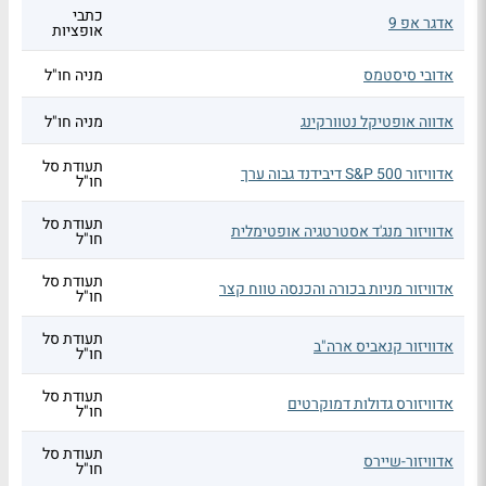
כתבי
אדגר אפ 9
אופציות
אדובי סיסטמס
מניה חו"ל
אדווה אופטיקל נטוורקינג
מניה חו"ל
תעודת סל
אדוויזור S&P 500 דיבידנד גבוה ערך
חו"ל
תעודת סל
אדוויזור מנג'ד אסטרטגיה אופטימלית
חו"ל
תעודת סל
אדוויזור מניות בכורה והכנסה טווח קצר
חו"ל
תעודת סל
אדוויזור קנאביס ארה"ב
חו"ל
תעודת סל
אדוויזורס גדולות דמוקרטים
חו"ל
תעודת סל
אדוויזור-שיירס
חו"ל