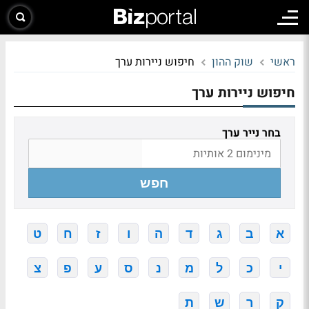
ראשי
שוק ההון
חיפוש ניירות ערך
חיפוש ניירות ערך
בחר נייר ערך
חפש
א
ב
ג
ד
ה
ו
ז
ח
ט
י
כ
ל
מ
נ
ס
ע
פ
צ
ק
ר
ש
ת