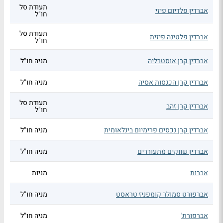
תעודת סל
אברדין פלדיום פיזי
חו"ל
תעודת סל
אברדין פלטינה פיזית
חו"ל
אברדין קרן אוסטרליה
מניה חו"ל
אברדין קרן הכנסות אסיה
מניה חו"ל
תעודת סל
אברדין קרן זהב
חו"ל
אברדין קרן נכסים פרימיום בינלאומית
מניה חו"ל
אברדין שווקים מתעוררים
מניה חו"ל
אברות
מניות
אברפורט סמולר קומפניז טראסט
מניה חו"ל
אברפורת'
מניה חו"ל