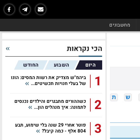
מחשבונים
הכי נקראות
היום
השבוע
החודש
1
ביהמ"ש מצדיק את רשות המסים: הונו
של בעלי חנויות תכשיטים...
ש
ת
2
כשההורים מתבגרים והילדים נכנסים
לתמונה: איך מנהלים הון...
3
פוטר אחרי 29 שנה בלי שימוע, תבע
804 אלף - כמה קיבל?