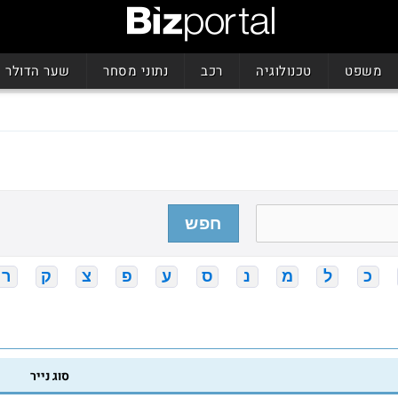
משפט
טכנולוגיה
רכב
נתוני מסחר
שער הדולר
חפש
כ
ל
מ
נ
ס
ע
פ
צ
ק
ר
סוג נייר