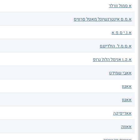
א סמול וורלד
א.מ.ס אינטרנשיונל מאטל סרוויס
א.נ.י ס.פ.א
א.ס.מ.ל. הולדינגס
א.ק.ו אנימל הלת' גרופ
אאבי שמידט
אאגון
אאגון
אאדיפיקה
אאווה