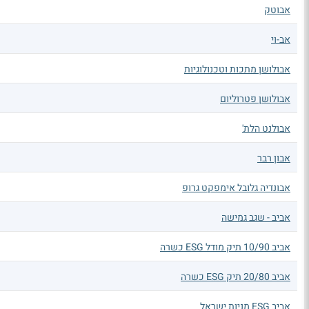
אבוטק
אב-וי
אבולושן מתכות וטכנולוגיות
אבולושן פטרוליום
אבולנט הלת'
אבון רבר
אבונדיה גלובל אימפקט גרופ
אביב - שגב גמישה
אביב 10/90 תיק מודל ESG כשרה
אביב 20/80 תיק ESG כשרה
אביב ESG מניות ישראל