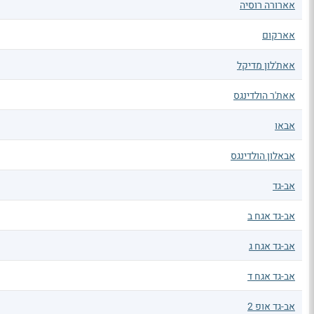
אארורה רוסיה
אארקום
אאת'לון מדיקל
אאת'ר הולדינגס
אבאו
אבאלון הולדינגס
אב-גד
אב-גד אגח ב
אב-גד אגח ג
אב-גד אגח ד
אב-גד אופ 2