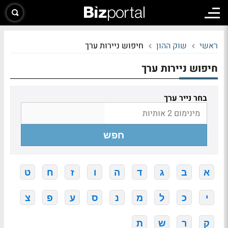
ראשי
שוק ההון
חיפוש ניירות ערך
חיפוש ניירות ערך
בחר נייר ערך
חפש
א
ב
ג
ד
ה
ו
ז
ח
ט
י
כ
ל
מ
נ
ס
ע
פ
צ
ק
ר
ש
ת