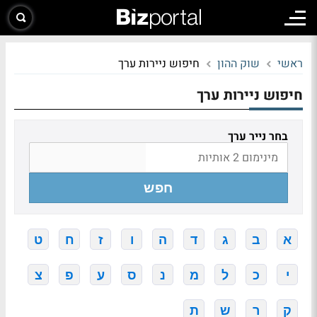
ראשי
שוק ההון
חיפוש ניירות ערך
חיפוש ניירות ערך
בחר נייר ערך
חפש
א
ב
ג
ד
ה
ו
ז
ח
ט
י
כ
ל
מ
נ
ס
ע
פ
צ
ק
ר
ש
ת