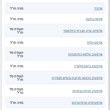
אדנרד
מניה חו"ל
אדסה ביוטק
מניה חו"ל
תעודת סל
אדסינה צדק חברתי בינלאומי
חו"ל
אדפט-הלת'
מניה חו"ל
תעודת סל
אדפטיב אלפא הזדמנויות
חו"ל
אדפטיב ביוטכנולוג'יז
מניה חו"ל
תעודת סל
אדפטיב הכנסה מרובת נכסים מגודרת
חו"ל
תעודת סל
אדפטיב מניות נבחרות
חו"ל
אדפטימיון תרפיוטיקס
מניה חו"ל