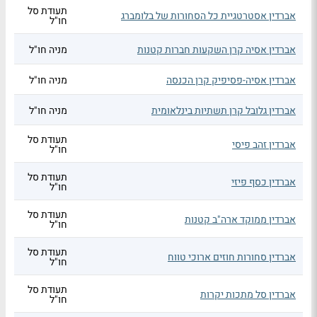
תעודת סל
אברדין אסטרטגיית כל הסחורות של בלומברג
חו"ל
אברדין אסיה קרן השקעות חברות קטנות
מניה חו"ל
אברדין אסיה-פסיפיק קרן הכנסה
מניה חו"ל
אברדין גלובל קרן תשתיות בינלאומית
מניה חו"ל
תעודת סל
אברדין זהב פיסי
חו"ל
תעודת סל
אברדין כסף פיזי
חו"ל
תעודת סל
אברדין ממוקד ארה"ב קטנות
חו"ל
תעודת סל
אברדין סחורות חוזים ארוכי טווח
חו"ל
תעודת סל
אברדין סל מתכות יקרות
חו"ל