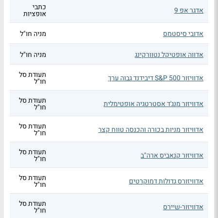
כתבי
אדגר אפ 9
אופציות
אדובי סיסטמס
מניה חו"ל
אדווה אופטיקל נטוורקינג
מניה חו"ל
תעודת סל
אדוויזור S&P 500 דיבידנד גבוה ערך
חו"ל
תעודת סל
אדוויזור מנג'ד אסטרטגיה אופטימלית
חו"ל
תעודת סל
אדוויזור מניות בכורה והכנסה טווח קצר
חו"ל
תעודת סל
אדוויזור קנאביס ארה"ב
חו"ל
תעודת סל
אדוויזורס גדולות דמוקרטים
חו"ל
תעודת סל
אדוויזור-שיירס
חו"ל