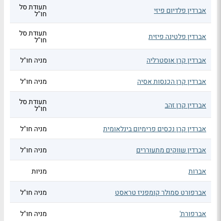
תעודת סל
אברדין פלדיום פיזי
חו"ל
תעודת סל
אברדין פלטינה פיזית
חו"ל
אברדין קרן אוסטרליה
מניה חו"ל
אברדין קרן הכנסות אסיה
מניה חו"ל
תעודת סל
אברדין קרן זהב
חו"ל
אברדין קרן נכסים פרימיום בינלאומית
מניה חו"ל
אברדין שווקים מתעוררים
מניה חו"ל
אברות
מניות
אברפורט סמולר קומפניז טראסט
מניה חו"ל
אברפורת'
מניה חו"ל