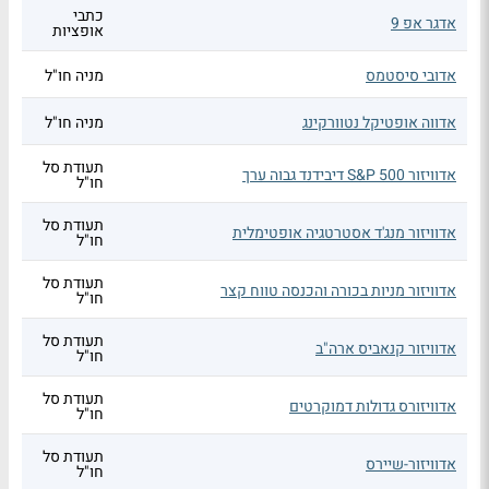
כתבי
אדגר אפ 9
אופציות
אדובי סיסטמס
מניה חו"ל
אדווה אופטיקל נטוורקינג
מניה חו"ל
תעודת סל
אדוויזור S&P 500 דיבידנד גבוה ערך
חו"ל
תעודת סל
אדוויזור מנג'ד אסטרטגיה אופטימלית
חו"ל
תעודת סל
אדוויזור מניות בכורה והכנסה טווח קצר
חו"ל
תעודת סל
אדוויזור קנאביס ארה"ב
חו"ל
תעודת סל
אדוויזורס גדולות דמוקרטים
חו"ל
תעודת סל
אדוויזור-שיירס
חו"ל