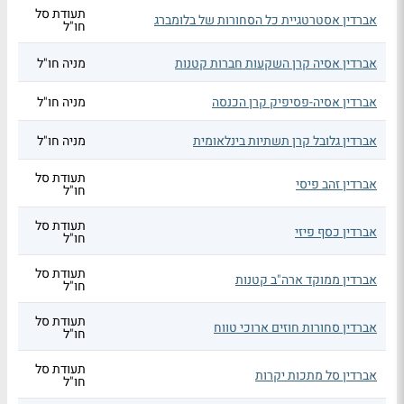
תעודת סל
אברדין אסטרטגיית כל הסחורות של בלומברג
חו"ל
אברדין אסיה קרן השקעות חברות קטנות
מניה חו"ל
אברדין אסיה-פסיפיק קרן הכנסה
מניה חו"ל
אברדין גלובל קרן תשתיות בינלאומית
מניה חו"ל
תעודת סל
אברדין זהב פיסי
חו"ל
תעודת סל
אברדין כסף פיזי
חו"ל
תעודת סל
אברדין ממוקד ארה"ב קטנות
חו"ל
תעודת סל
אברדין סחורות חוזים ארוכי טווח
חו"ל
תעודת סל
אברדין סל מתכות יקרות
חו"ל