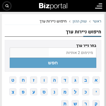
ראשי
שוק ההון
חיפוש ניירות ערך
חיפוש ניירות ערך
בחר נייר ערך
חפש
א
ב
ג
ד
ה
ו
ז
ח
ט
י
כ
ל
מ
נ
ס
ע
פ
צ
ק
ר
ש
ת