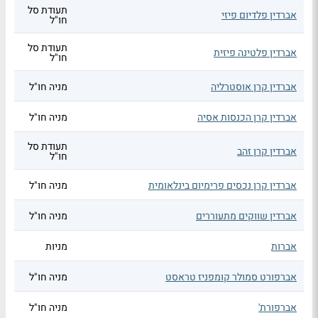
תעודת סל
אברדין פלדיום פיזי
חו"ל
תעודת סל
אברדין פלטינה פיזית
חו"ל
אברדין קרן אוסטרליה
מניה חו"ל
אברדין קרן הכנסות אסיה
מניה חו"ל
תעודת סל
אברדין קרן זהב
חו"ל
אברדין קרן נכסים פרימיום בינלאומית
מניה חו"ל
אברדין שווקים מתעוררים
מניה חו"ל
אברות
מניות
אברפורט סמולר קומפניז טראסט
מניה חו"ל
אברפורת'
מניה חו"ל