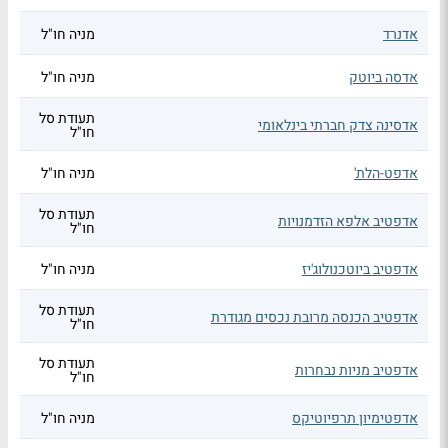
אדנרד
מניה חו"ל
אדסה ביוטק
מניה חו"ל
תעודת סל
אדסינה צדק חברתי בינלאומי
חו"ל
אדפט-הלת'
מניה חו"ל
תעודת סל
אדפטיב אלפא הזדמנויות
חו"ל
אדפטיב ביוטכנולוג'יז
מניה חו"ל
תעודת סל
אדפטיב הכנסה מרובת נכסים מגודרת
חו"ל
תעודת סל
אדפטיב מניות נבחרות
חו"ל
אדפטימיון תרפיוטיקס
מניה חו"ל