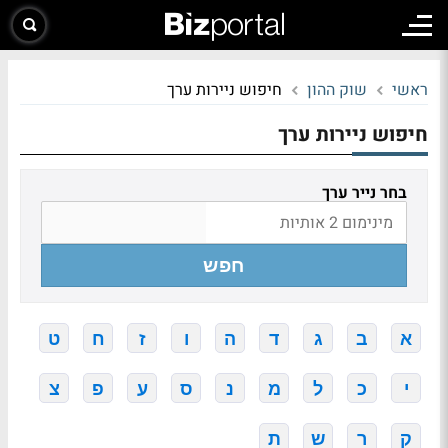
ראשי
שוק ההון
חיפוש ניירות ערך
חיפוש ניירות ערך
בחר נייר ערך
חפש
א
ב
ג
ד
ה
ו
ז
ח
ט
י
כ
ל
מ
נ
ס
ע
פ
צ
ק
ר
ש
ת