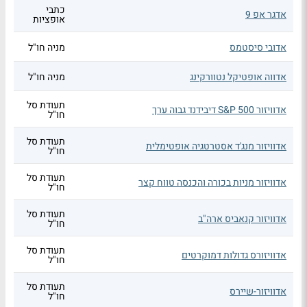
כתבי
אדגר אפ 9
אופציות
אדובי סיסטמס
מניה חו"ל
אדווה אופטיקל נטוורקינג
מניה חו"ל
תעודת סל
אדוויזור S&P 500 דיבידנד גבוה ערך
חו"ל
תעודת סל
אדוויזור מנג'ד אסטרטגיה אופטימלית
חו"ל
תעודת סל
אדוויזור מניות בכורה והכנסה טווח קצר
חו"ל
תעודת סל
אדוויזור קנאביס ארה"ב
חו"ל
תעודת סל
אדוויזורס גדולות דמוקרטים
חו"ל
תעודת סל
אדוויזור-שיירס
חו"ל