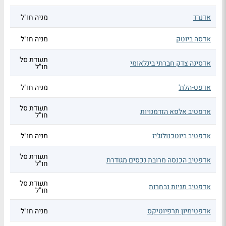
אדנרד
מניה חו"ל
אדסה ביוטק
מניה חו"ל
תעודת סל
אדסינה צדק חברתי בינלאומי
חו"ל
אדפט-הלת'
מניה חו"ל
תעודת סל
אדפטיב אלפא הזדמנויות
חו"ל
אדפטיב ביוטכנולוג'יז
מניה חו"ל
תעודת סל
אדפטיב הכנסה מרובת נכסים מגודרת
חו"ל
תעודת סל
אדפטיב מניות נבחרות
חו"ל
אדפטימיון תרפיוטיקס
מניה חו"ל