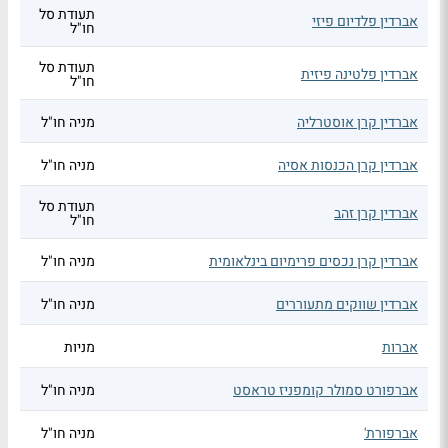
תעודת סל
אברדין פלדיום פיזי
חו"ל
תעודת סל
אברדין פלטינה פיזית
חו"ל
אברדין קרן אוסטרליה
מניה חו"ל
אברדין קרן הכנסות אסיה
מניה חו"ל
תעודת סל
אברדין קרן זהב
חו"ל
אברדין קרן נכסים פרימיום בינלאומית
מניה חו"ל
אברדין שווקים מתעוררים
מניה חו"ל
אברות
מניות
אברפורט סמולר קומפניז טראסט
מניה חו"ל
אברפורת'
מניה חו"ל