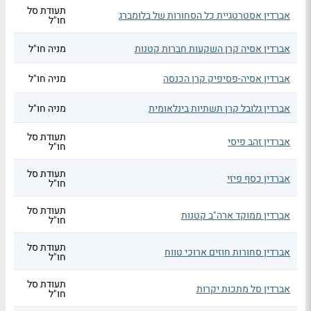
תעודת סל
אברדין אסטרטגיית כל הסחורות של בלומברג
חו"ל
אברדין אסיה קרן השקעות חברות קטנות
מניה חו"ל
אברדין אסיה-פסיפיק קרן הכנסה
מניה חו"ל
אברדין גלובל קרן תשתיות בינלאומית
מניה חו"ל
תעודת סל
אברדין זהב פיסי
חו"ל
תעודת סל
אברדין כסף פיזי
חו"ל
תעודת סל
אברדין ממוקד ארה"ב קטנות
חו"ל
תעודת סל
אברדין סחורות חוזים ארוכי טווח
חו"ל
תעודת סל
אברדין סל מתכות יקרות
חו"ל