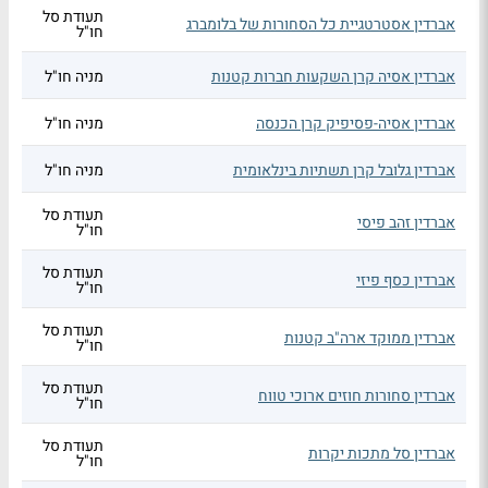
תעודת סל
אברדין אסטרטגיית כל הסחורות של בלומברג
חו"ל
אברדין אסיה קרן השקעות חברות קטנות
מניה חו"ל
אברדין אסיה-פסיפיק קרן הכנסה
מניה חו"ל
אברדין גלובל קרן תשתיות בינלאומית
מניה חו"ל
תעודת סל
אברדין זהב פיסי
חו"ל
תעודת סל
אברדין כסף פיזי
חו"ל
תעודת סל
אברדין ממוקד ארה"ב קטנות
חו"ל
תעודת סל
אברדין סחורות חוזים ארוכי טווח
חו"ל
תעודת סל
אברדין סל מתכות יקרות
חו"ל