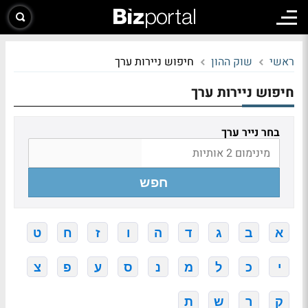
ראשי
שוק ההון
חיפוש ניירות ערך
חיפוש ניירות ערך
בחר נייר ערך
חפש
א
ב
ג
ד
ה
ו
ז
ח
ט
י
כ
ל
מ
נ
ס
ע
פ
צ
ק
ר
ש
ת