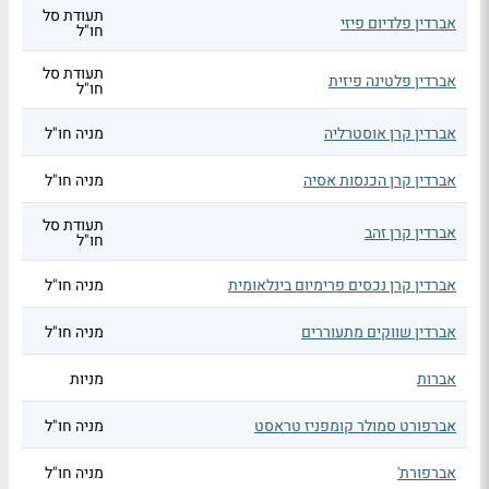
תעודת סל
אברדין פלדיום פיזי
חו"ל
תעודת סל
אברדין פלטינה פיזית
חו"ל
אברדין קרן אוסטרליה
מניה חו"ל
אברדין קרן הכנסות אסיה
מניה חו"ל
תעודת סל
אברדין קרן זהב
חו"ל
אברדין קרן נכסים פרימיום בינלאומית
מניה חו"ל
אברדין שווקים מתעוררים
מניה חו"ל
אברות
מניות
אברפורט סמולר קומפניז טראסט
מניה חו"ל
אברפורת'
מניה חו"ל