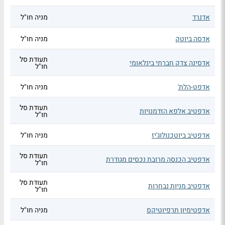
אדנרד
מניה חו"ל
אדסה ביוטק
מניה חו"ל
תעודת סל
אדסינה צדק חברתי בינלאומי
חו"ל
אדפט-הלת'
מניה חו"ל
תעודת סל
אדפטיב אלפא הזדמנויות
חו"ל
אדפטיב ביוטכנולוג'יז
מניה חו"ל
תעודת סל
אדפטיב הכנסה מרובת נכסים מגודרת
חו"ל
תעודת סל
אדפטיב מניות נבחרות
חו"ל
אדפטימיון תרפיוטיקס
מניה חו"ל