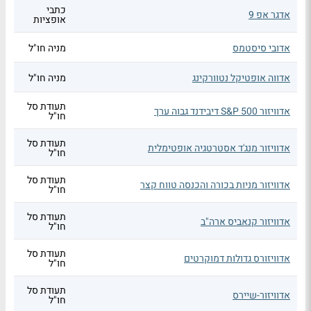
כתבי
אדגר אפ 9
אופציות
אדובי סיסטמס
מניה חו"ל
אדווה אופטיקל נטוורקינג
מניה חו"ל
תעודת סל
אדוויזור S&P 500 דיבידנד גבוה ערך
חו"ל
תעודת סל
אדוויזור מנג'ד אסטרטגיה אופטימלית
חו"ל
תעודת סל
אדוויזור מניות בכורה והכנסה טווח קצר
חו"ל
תעודת סל
אדוויזור קנאביס ארה"ב
חו"ל
תעודת סל
אדוויזורס גדולות דמוקרטים
חו"ל
תעודת סל
אדוויזור-שיירס
חו"ל