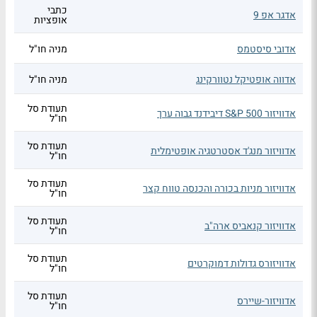
כתבי
אדגר אפ 9
אופציות
אדובי סיסטמס
מניה חו"ל
אדווה אופטיקל נטוורקינג
מניה חו"ל
תעודת סל
אדוויזור S&P 500 דיבידנד גבוה ערך
חו"ל
תעודת סל
אדוויזור מנג'ד אסטרטגיה אופטימלית
חו"ל
תעודת סל
אדוויזור מניות בכורה והכנסה טווח קצר
חו"ל
תעודת סל
אדוויזור קנאביס ארה"ב
חו"ל
תעודת סל
אדוויזורס גדולות דמוקרטים
חו"ל
תעודת סל
אדוויזור-שיירס
חו"ל