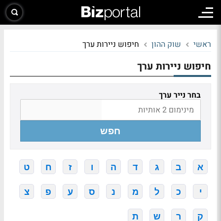
ראשי
שוק ההון
חיפוש ניירות ערך
חיפוש ניירות ערך
בחר נייר ערך
חפש
א
ב
ג
ד
ה
ו
ז
ח
ט
י
כ
ל
מ
נ
ס
ע
פ
צ
ק
ר
ש
ת