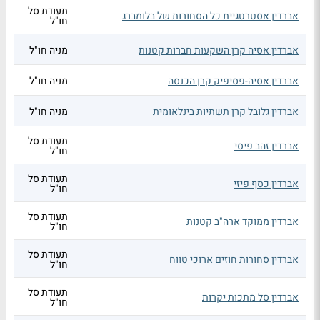
תעודת סל
אברדין אסטרטגיית כל הסחורות של בלומברג
חו"ל
אברדין אסיה קרן השקעות חברות קטנות
מניה חו"ל
אברדין אסיה-פסיפיק קרן הכנסה
מניה חו"ל
אברדין גלובל קרן תשתיות בינלאומית
מניה חו"ל
תעודת סל
אברדין זהב פיסי
חו"ל
תעודת סל
אברדין כסף פיזי
חו"ל
תעודת סל
אברדין ממוקד ארה"ב קטנות
חו"ל
תעודת סל
אברדין סחורות חוזים ארוכי טווח
חו"ל
תעודת סל
אברדין סל מתכות יקרות
חו"ל