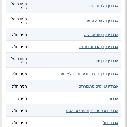
תעודת סל
אברדין פלדיום פיזי
חו"ל
תעודת סל
אברדין פלטינה פיזית
חו"ל
אברדין קרן אוסטרליה
מניה חו"ל
אברדין קרן הכנסות אסיה
מניה חו"ל
תעודת סל
אברדין קרן זהב
חו"ל
אברדין קרן נכסים פרימיום בינלאומית
מניה חו"ל
אברדין שווקים מתעוררים
מניה חו"ל
אברות
מניות
אברפורט סמולר קומפניז טראסט
מניה חו"ל
אברפורת'
מניה חו"ל