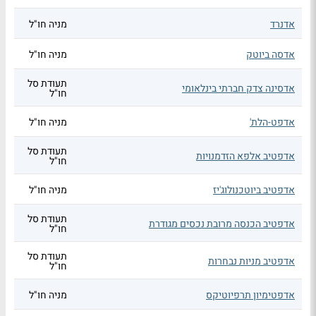
אדנרד
מניה חו"ל
אדסה ביוטק
מניה חו"ל
תעודת סל
אדסינה צדק חברתי בינלאומי
חו"ל
אדפט-הלת'
מניה חו"ל
תעודת סל
אדפטיב אלפא הזדמנויות
חו"ל
אדפטיב ביוטכנולוג'יז
מניה חו"ל
תעודת סל
אדפטיב הכנסה מרובת נכסים מגודרת
חו"ל
תעודת סל
אדפטיב מניות נבחרות
חו"ל
אדפטימיון תרפיוטיקס
מניה חו"ל