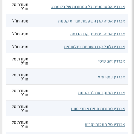
תעודת סל
אברדין אסטרטגיית כל הסחורות של בלומברג
חו"ל
אברדין אסיה קרן השקעות חברות קטנות
מניה חו"ל
אברדין אסיה-פסיפיק קרן הכנסה
מניה חו"ל
אברדין גלובל קרן תשתיות בינלאומית
מניה חו"ל
תעודת סל
אברדין זהב פיסי
חו"ל
תעודת סל
אברדין כסף פיזי
חו"ל
תעודת סל
אברדין ממוקד ארה"ב קטנות
חו"ל
תעודת סל
אברדין סחורות חוזים ארוכי טווח
חו"ל
תעודת סל
אברדין סל מתכות יקרות
חו"ל