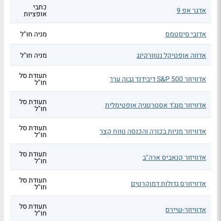
כתבי
אדגר אפ 9
אופציות
אדובי סיסטמס
מניה חו"ל
אדווה אופטיקל נטוורקינג
מניה חו"ל
תעודת סל
אדוויזור S&P 500 דיבידנד גבוה ערך
חו"ל
תעודת סל
אדוויזור מנג'ד אסטרטגיה אופטימלית
חו"ל
תעודת סל
אדוויזור מניות בכורה והכנסה טווח קצר
חו"ל
תעודת סל
אדוויזור קנאביס ארה"ב
חו"ל
תעודת סל
אדוויזורס גדולות דמוקרטים
חו"ל
תעודת סל
אדוויזור-שיירס
חו"ל