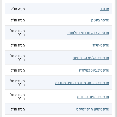
אדנרד
מניה חו"ל
אדסה ביוטק
מניה חו"ל
תעודת סל
אדסינה צדק חברתי בינלאומי
חו"ל
אדפט-הלת'
מניה חו"ל
תעודת סל
אדפטיב אלפא הזדמנויות
חו"ל
אדפטיב ביוטכנולוג'יז
מניה חו"ל
תעודת סל
אדפטיב הכנסה מרובת נכסים מגודרת
חו"ל
תעודת סל
אדפטיב מניות נבחרות
חו"ל
אדפטימיון תרפיוטיקס
מניה חו"ל