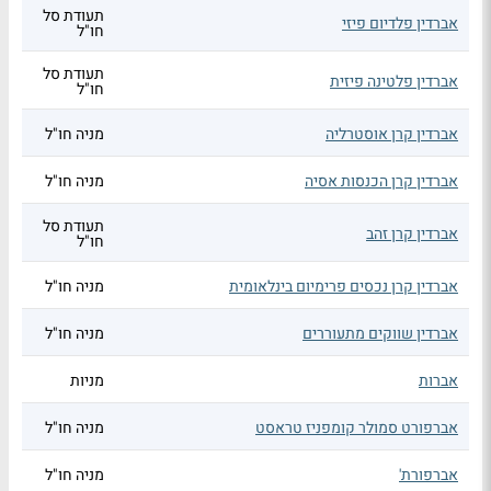
תעודת סל
אברדין פלדיום פיזי
חו"ל
תעודת סל
אברדין פלטינה פיזית
חו"ל
אברדין קרן אוסטרליה
מניה חו"ל
אברדין קרן הכנסות אסיה
מניה חו"ל
תעודת סל
אברדין קרן זהב
חו"ל
אברדין קרן נכסים פרימיום בינלאומית
מניה חו"ל
אברדין שווקים מתעוררים
מניה חו"ל
אברות
מניות
אברפורט סמולר קומפניז טראסט
מניה חו"ל
אברפורת'
מניה חו"ל