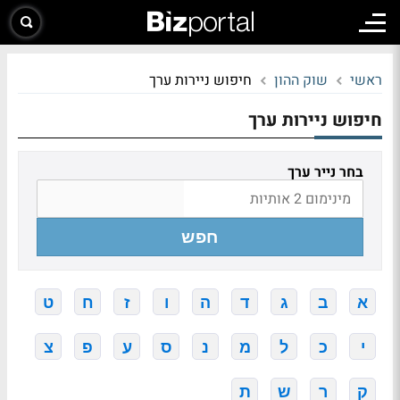
ראשי
שוק ההון
חיפוש ניירות ערך
חיפוש ניירות ערך
בחר נייר ערך
חפש
א
ב
ג
ד
ה
ו
ז
ח
ט
י
כ
ל
מ
נ
ס
ע
פ
צ
ק
ר
ש
ת