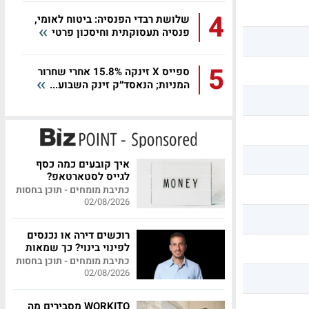
4
שלושת רבדי הפנסיה: ביטוח לאומי,
פנסיה תעסוקתית וחיסכון פרטי
5
ספייס X זינקה 15.8% אחרי שחרור
המניות; הנאסד״ק זינק השבוע...
איך קובעים כמה כסף
לגייס לסטארטאפ?
כתיבת מומחים - תוכן בחסות
02/08/2026
רוכשים דירה או נכנסים
לפינוי בינוי? כך שמאות
מקצועית יכולה לחסוך
כתיבת מומחים - תוכן בחסות
לכם מאות אלפי שקלים
02/08/2026
WORKITO מסבירים מה