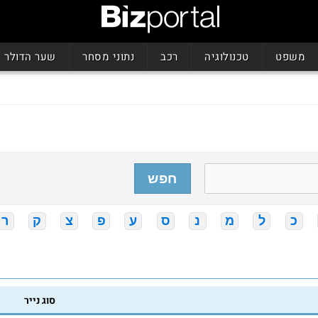
משפט
טכנולוגיה
רכב
נתוני מסחר
שער הדולר
חפש
כ
ל
מ
נ
ס
ע
פ
צ
ק
ר
סוג נייר