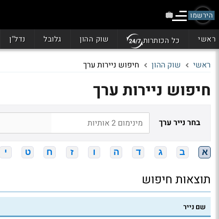
הירשמו
ראשי
שוק ההון
גלובל
נדל"ן
כל הכותרות
ראשי
שוק ההון
חיפוש ניירות ערך
חיפוש ניירות ערך
בחר נייר ערך
א
ב
ג
ד
ה
ו
ז
ח
ט
י
תוצאות חיפוש
שם נייר