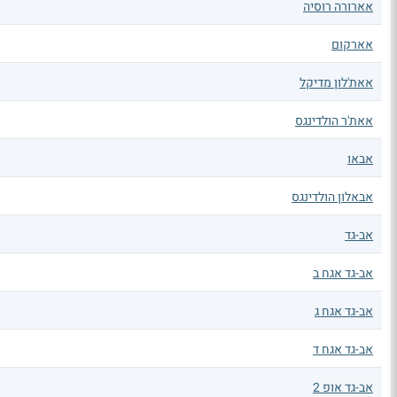
אארורה רוסיה
אארקום
אאת'לון מדיקל
אאת'ר הולדינגס
אבאו
אבאלון הולדינגס
אב-גד
אב-גד אגח ב
אב-גד אגח ג
אב-גד אגח ד
אב-גד אופ 2