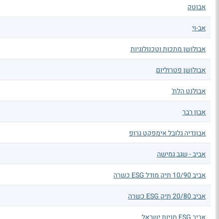
אבוטק
אב-וי
אבולושן מתכות וטכנולוגיות
אבולושן פטרוליום
אבולנט הלת'
אבון רבר
אבונדיה גלובל אימפקט גרופ
אביב - שגב גמישה
אביב 10/90 תיק מודל ESG כשרה
אביב 20/80 תיק ESG כשרה
אביב ESG מניות ישראל