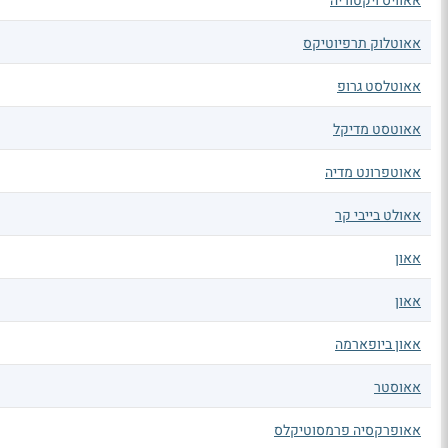
אאוויס ויקטוריה
אאוטלוק תרפיוטיקס
אאוטלסט גרופ
אאוטסט מדיקל
אאוטפרונט מדיה
אאולט בייבי קר
אאון
אאון
אאון ביופארמה
אאוסטר
אאופרקסיה פרמסוטיקלס