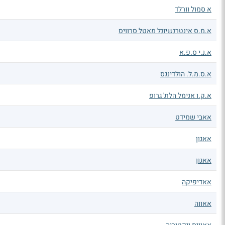
א סמול וורלד
א.מ.ס אינטרנשיונל מאטל סרוויס
א.נ.י ס.פ.א
א.ס.מ.ל. הולדינגס
א.ק.ו אנימל הלת' גרופ
אאבי שמידט
אאגון
אאגון
אאדיפיקה
אאווה