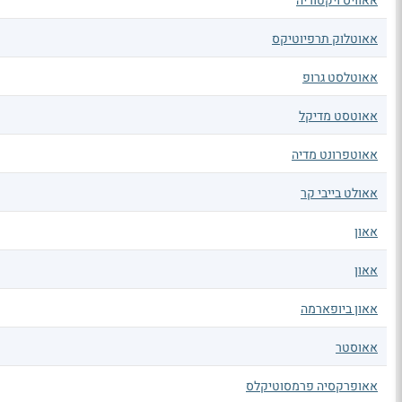
אאוויס ויקטוריה
אאוטלוק תרפיוטיקס
אאוטלסט גרופ
אאוטסט מדיקל
אאוטפרונט מדיה
אאולט בייבי קר
אאון
אאון
אאון ביופארמה
אאוסטר
אאופרקסיה פרמסוטיקלס