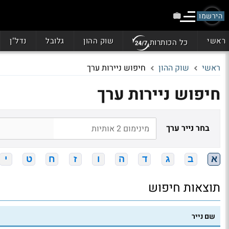
הירשמו
ראשי
שוק ההון
גלובל
נדל"ן
כל הכותרות
ראשי
שוק ההון
חיפוש ניירות ערך
חיפוש ניירות ערך
בחר נייר ערך
א
ב
ג
ד
ה
ו
ז
ח
ט
י
תוצאות חיפוש
שם נייר