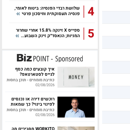
4
שלושת רבדי הפנסיה: ביטוח לאומי,
פנסיה תעסוקתית וחיסכון פרטי
5
ספייס X זינקה 15.8% אחרי שחרור
המניות; הנאסד״ק זינק השבוע...
איך קובעים כמה כסף
לגייס לסטארטאפ?
כתיבת מומחים - תוכן בחסות
02/08/2026
רוכשים דירה או נכנסים
לפינוי בינוי? כך שמאות
מקצועית יכולה לחסוך
כתיבת מומחים - תוכן בחסות
לכם מאות אלפי שקלים
02/08/2026
WORKITO מסבירים מה