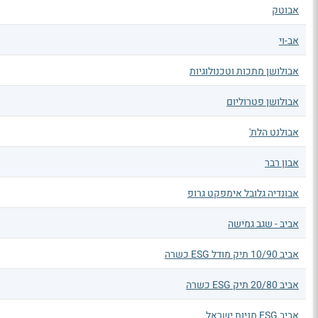
אבוטק
אב-וי
אבולושן מתכות וטכנולוגיות
אבולושן פטרוליום
אבולנט הלת'
אבון רבר
אבונדיה גלובל אימפקט גרופ
אביב - שגב גמישה
אביב 10/90 תיק מודל ESG כשרה
אביב 20/80 תיק ESG כשרה
אביב ESG מניות ישראל