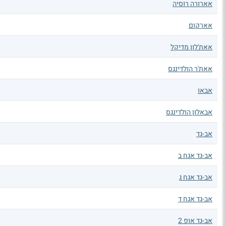
אארורה רוסיה
אארקום
אאת'לון מדיקל
אאת'ר הולדינגס
אבאו
אבאלון הולדינגס
אב-גד
אב-גד אגח ב
אב-גד אגח ג
אב-גד אגח ד
אב-גד אופ 2