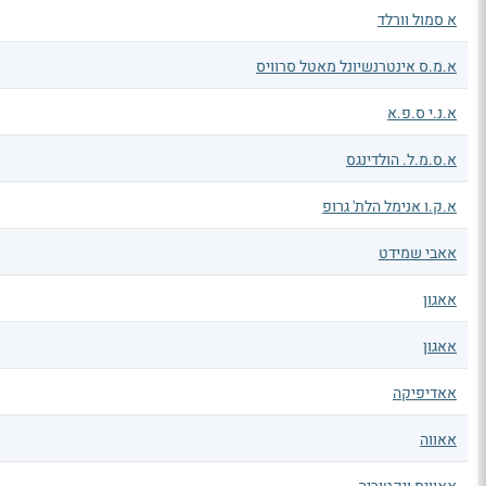
א סמול וורלד
א.מ.ס אינטרנשיונל מאטל סרוויס
א.נ.י ס.פ.א
א.ס.מ.ל. הולדינגס
א.ק.ו אנימל הלת' גרופ
אאבי שמידט
אאגון
אאגון
אאדיפיקה
אאווה