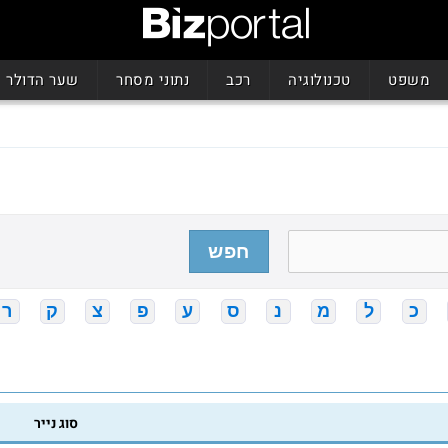
משפט
טכנולוגיה
רכב
נתוני מסחר
שער הדולר
חפש
כ
ל
מ
נ
ס
ע
פ
צ
ק
ר
סוג נייר