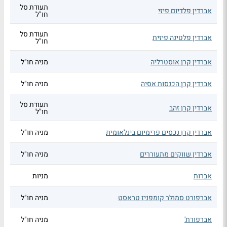
תעודת סל
אברדין פלדיום פיזי
חו"ל
תעודת סל
אברדין פלטינה פיזית
חו"ל
אברדין קרן אוסטרליה
מניה חו"ל
אברדין קרן הכנסות אסיה
מניה חו"ל
תעודת סל
אברדין קרן זהב
חו"ל
אברדין קרן נכסים פרימיום בינלאומית
מניה חו"ל
אברדין שווקים מתעוררים
מניה חו"ל
אברות
מניות
אברפורט סמולר קומפניז טראסט
מניה חו"ל
אברפורת'
מניה חו"ל