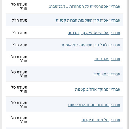
תעודת סל
אברדין אסטרטגיית כל הסחורות של בלומברג
חו"ל
אברדין אסיה קרן השקעות חברות קטנות
מניה חו"ל
אברדין אסיה-פסיפיק קרן הכנסה
מניה חו"ל
אברדין גלובל קרן תשתיות בינלאומית
מניה חו"ל
תעודת סל
אברדין זהב פיסי
חו"ל
תעודת סל
אברדין כסף פיזי
חו"ל
תעודת סל
אברדין ממוקד ארה"ב קטנות
חו"ל
תעודת סל
אברדין סחורות חוזים ארוכי טווח
חו"ל
תעודת סל
אברדין סל מתכות יקרות
חו"ל