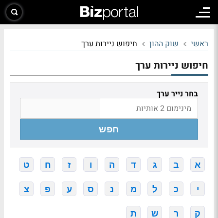
ראשי
שוק ההון
חיפוש ניירות ערך
חיפוש ניירות ערך
בחר נייר ערך
חפש
א
ב
ג
ד
ה
ו
ז
ח
ט
י
כ
ל
מ
נ
ס
ע
פ
צ
ק
ר
ש
ת