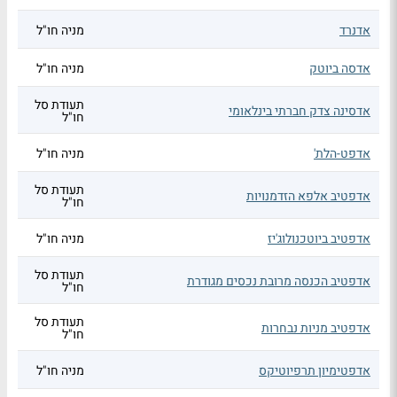
אדנרד
מניה חו"ל
אדסה ביוטק
מניה חו"ל
תעודת סל
אדסינה צדק חברתי בינלאומי
חו"ל
אדפט-הלת'
מניה חו"ל
תעודת סל
אדפטיב אלפא הזדמנויות
חו"ל
אדפטיב ביוטכנולוג'יז
מניה חו"ל
תעודת סל
אדפטיב הכנסה מרובת נכסים מגודרת
חו"ל
תעודת סל
אדפטיב מניות נבחרות
חו"ל
אדפטימיון תרפיוטיקס
מניה חו"ל