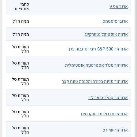
כתבי
אדגר אפ 9
אופציות
אדובי סיסטמס
מניה חו"ל
אדווה אופטיקל נטוורקינג
מניה חו"ל
תעודת סל
אדוויזור S&P 500 דיבידנד גבוה ערך
חו"ל
תעודת סל
אדוויזור מנג'ד אסטרטגיה אופטימלית
חו"ל
תעודת סל
אדוויזור מניות בכורה והכנסה טווח קצר
חו"ל
תעודת סל
אדוויזור קנאביס ארה"ב
חו"ל
תעודת סל
אדוויזורס גדולות דמוקרטים
חו"ל
תעודת סל
אדוויזור-שיירס
חו"ל