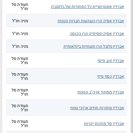
תעודת סל
אברדין אסטרטגיית כל הסחורות של בלומברג
חו"ל
אברדין אסיה קרן השקעות חברות קטנות
מניה חו"ל
אברדין אסיה-פסיפיק קרן הכנסה
מניה חו"ל
אברדין גלובל קרן תשתיות בינלאומית
מניה חו"ל
תעודת סל
אברדין זהב פיסי
חו"ל
תעודת סל
אברדין כסף פיזי
חו"ל
תעודת סל
אברדין ממוקד ארה"ב קטנות
חו"ל
תעודת סל
אברדין סחורות חוזים ארוכי טווח
חו"ל
תעודת סל
אברדין סל מתכות יקרות
חו"ל