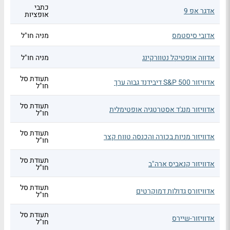
כתבי
אדגר אפ 9
אופציות
אדובי סיסטמס
מניה חו"ל
אדווה אופטיקל נטוורקינג
מניה חו"ל
תעודת סל
אדוויזור S&P 500 דיבידנד גבוה ערך
חו"ל
תעודת סל
אדוויזור מנג'ד אסטרטגיה אופטימלית
חו"ל
תעודת סל
אדוויזור מניות בכורה והכנסה טווח קצר
חו"ל
תעודת סל
אדוויזור קנאביס ארה"ב
חו"ל
תעודת סל
אדוויזורס גדולות דמוקרטים
חו"ל
תעודת סל
אדוויזור-שיירס
חו"ל