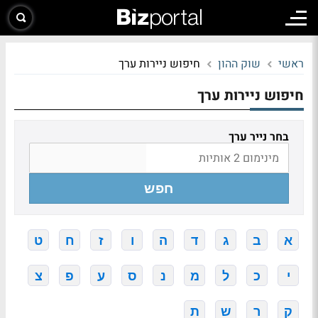
ראשי
שוק ההון
חיפוש ניירות ערך
חיפוש ניירות ערך
בחר נייר ערך
חפש
א
ב
ג
ד
ה
ו
ז
ח
ט
י
כ
ל
מ
נ
ס
ע
פ
צ
ק
ר
ש
ת