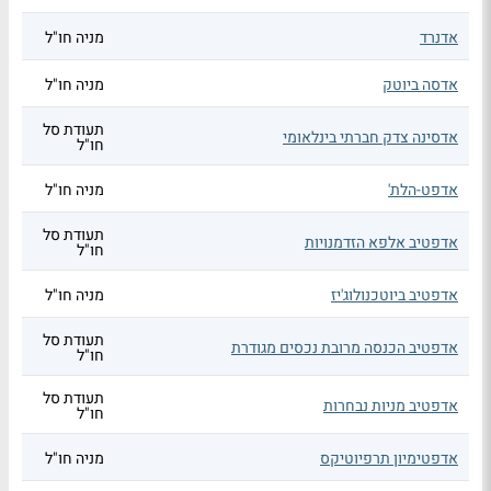
אדנרד
מניה חו"ל
אדסה ביוטק
מניה חו"ל
תעודת סל
אדסינה צדק חברתי בינלאומי
חו"ל
אדפט-הלת'
מניה חו"ל
תעודת סל
אדפטיב אלפא הזדמנויות
חו"ל
אדפטיב ביוטכנולוג'יז
מניה חו"ל
תעודת סל
אדפטיב הכנסה מרובת נכסים מגודרת
חו"ל
תעודת סל
אדפטיב מניות נבחרות
חו"ל
אדפטימיון תרפיוטיקס
מניה חו"ל