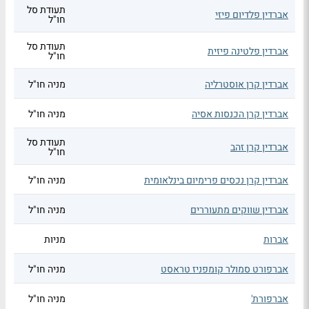
תעודת סל
אברדין פלדיום פיזי
חו"ל
תעודת סל
אברדין פלטינה פיזית
חו"ל
אברדין קרן אוסטרליה
מניה חו"ל
אברדין קרן הכנסות אסיה
מניה חו"ל
תעודת סל
אברדין קרן זהב
חו"ל
אברדין קרן נכסים פרימיום בינלאומית
מניה חו"ל
אברדין שווקים מתעוררים
מניה חו"ל
אברות
מניות
אברפורט סמולר קומפניז טראסט
מניה חו"ל
אברפורת'
מניה חו"ל