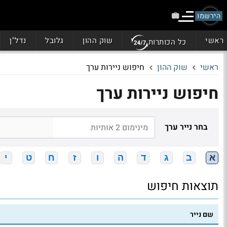
הירשמו
ראשי
שוק ההון
גלובל
נדל"ן
כל הכותרות
ראשי
שוק ההון
חיפוש ניירות ערך
חיפוש ניירות ערך
בחר נייר ערך
א
ב
ג
ד
ה
ו
ז
ח
ט
י
תוצאות חיפוש
שם נייר