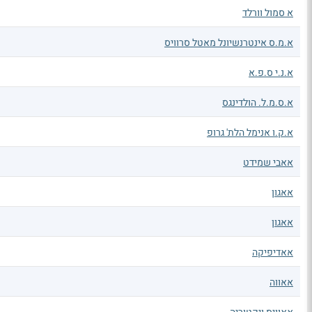
א סמול וורלד
א.מ.ס אינטרנשיונל מאטל סרוויס
א.נ.י ס.פ.א
א.ס.מ.ל. הולדינגס
א.ק.ו אנימל הלת' גרופ
אאבי שמידט
אאגון
אאגון
אאדיפיקה
אאווה