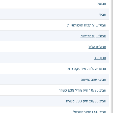
אבוטק
אב-וי
אבולושן מתכות וטכנולוגיות
אבולושן פטרוליום
אבולנט הלת'
אבון רבר
אבונדיה גלובל אימפקט גרופ
אביב - שגב גמישה
אביב 10/90 תיק מודל ESG כשרה
אביב 20/80 תיק ESG כשרה
אביב ESG מניות ישראל