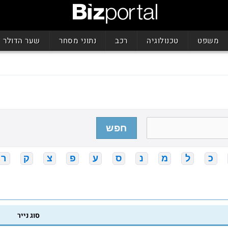
משפט
טכנולוגיה
רכב
נתוני מסחר
שער הדולר
חפש
כ
ל
מ
נ
ס
ע
פ
צ
ק
ר
סוג נייר