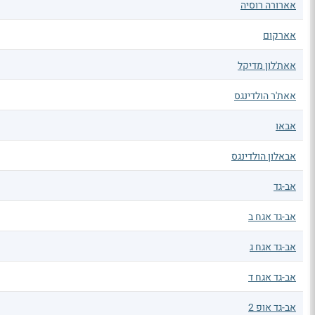
אארורה רוסיה
אארקום
אאת'לון מדיקל
אאת'ר הולדינגס
אבאו
אבאלון הולדינגס
אב-גד
אב-גד אגח ב
אב-גד אגח ג
אב-גד אגח ד
אב-גד אופ 2