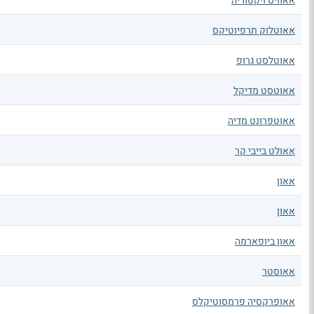
אאוויס ויקטוריה
אאוטלוק תרפיוטיקס
אאוטלסט גרופ
אאוטסט מדיקל
אאוטפרונט מדיה
אאולט בייבי קר
אאון
אאון
אאון ביופארמה
אאוסטר
אאופרקסיה פרמסוטיקלס