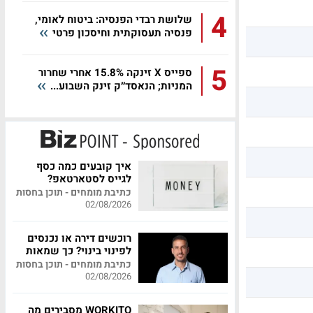
4
שלושת רבדי הפנסיה: ביטוח לאומי,
פנסיה תעסוקתית וחיסכון פרטי
5
ספייס X זינקה 15.8% אחרי שחרור
המניות; הנאסד״ק זינק השבוע...
איך קובעים כמה כסף
לגייס לסטארטאפ?
כתיבת מומחים - תוכן בחסות
02/08/2026
רוכשים דירה או נכנסים
לפינוי בינוי? כך שמאות
מקצועית יכולה לחסוך
כתיבת מומחים - תוכן בחסות
לכם מאות אלפי שקלים
02/08/2026
WORKITO מסבירים מה