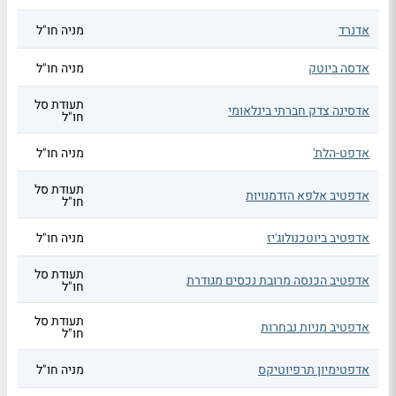
אדנרד
מניה חו"ל
אדסה ביוטק
מניה חו"ל
תעודת סל
אדסינה צדק חברתי בינלאומי
חו"ל
אדפט-הלת'
מניה חו"ל
תעודת סל
אדפטיב אלפא הזדמנויות
חו"ל
אדפטיב ביוטכנולוג'יז
מניה חו"ל
תעודת סל
אדפטיב הכנסה מרובת נכסים מגודרת
חו"ל
תעודת סל
אדפטיב מניות נבחרות
חו"ל
אדפטימיון תרפיוטיקס
מניה חו"ל