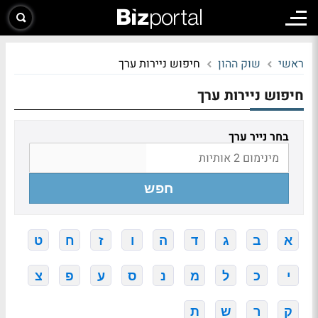
ראשי
שוק ההון
חיפוש ניירות ערך
חיפוש ניירות ערך
בחר נייר ערך
חפש
א
ב
ג
ד
ה
ו
ז
ח
ט
י
כ
ל
מ
נ
ס
ע
פ
צ
ק
ר
ש
ת