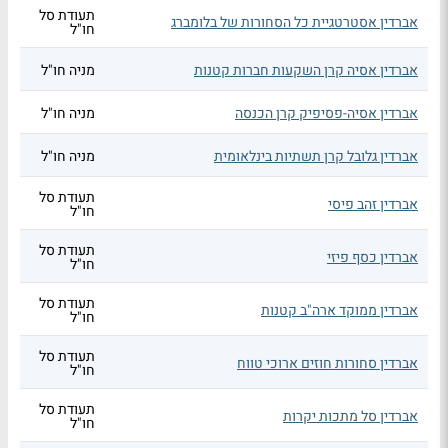
תעודת סל
אברדין אסטרטגיית כל הסחורות של בלומברג
חו"ל
אברדין אסיה קרן השקעות חברות קטנות
מניה חו"ל
אברדין אסיה-פסיפיק קרן הכנסה
מניה חו"ל
אברדין גלובל קרן תשתיות בינלאומית
מניה חו"ל
תעודת סל
אברדין זהב פיסי
חו"ל
תעודת סל
אברדין כסף פיזי
חו"ל
תעודת סל
אברדין ממוקד ארה"ב קטנות
חו"ל
תעודת סל
אברדין סחורות חוזים ארוכי טווח
חו"ל
תעודת סל
אברדין סל מתכות יקרות
חו"ל