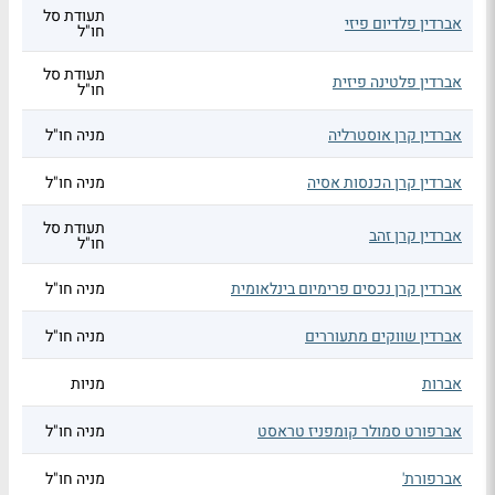
תעודת סל
אברדין פלדיום פיזי
חו"ל
תעודת סל
אברדין פלטינה פיזית
חו"ל
אברדין קרן אוסטרליה
מניה חו"ל
אברדין קרן הכנסות אסיה
מניה חו"ל
תעודת סל
אברדין קרן זהב
חו"ל
אברדין קרן נכסים פרימיום בינלאומית
מניה חו"ל
אברדין שווקים מתעוררים
מניה חו"ל
אברות
מניות
אברפורט סמולר קומפניז טראסט
מניה חו"ל
אברפורת'
מניה חו"ל