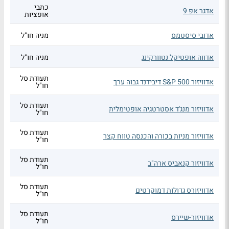
כתבי
אדגר אפ 9
אופציות
אדובי סיסטמס
מניה חו"ל
אדווה אופטיקל נטוורקינג
מניה חו"ל
תעודת סל
אדוויזור S&P 500 דיבידנד גבוה ערך
חו"ל
תעודת סל
אדוויזור מנג'ד אסטרטגיה אופטימלית
חו"ל
תעודת סל
אדוויזור מניות בכורה והכנסה טווח קצר
חו"ל
תעודת סל
אדוויזור קנאביס ארה"ב
חו"ל
תעודת סל
אדוויזורס גדולות דמוקרטים
חו"ל
תעודת סל
אדוויזור-שיירס
חו"ל