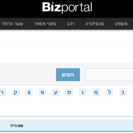
משפט
טכנולוגיה
רכב
נתוני מסחר
שער הדולר
חפש
כ
ל
מ
נ
ס
ע
פ
צ
ק
ר
סוג נייר