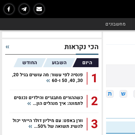
מחשבונים
הכי נקראות
היום
השבוע
החודש
1
פנסיה לפי עשור: מה עושים בגיל 20,
30, 40, 50 ו-60
ש
ת
2
כשההורים מתבגרים והילדים נכנסים
לתמונה: איך מנהלים הון...
3
וורן באפט: עם מיליון דולר הייתי יכול
להשיג תשואה של 50%...