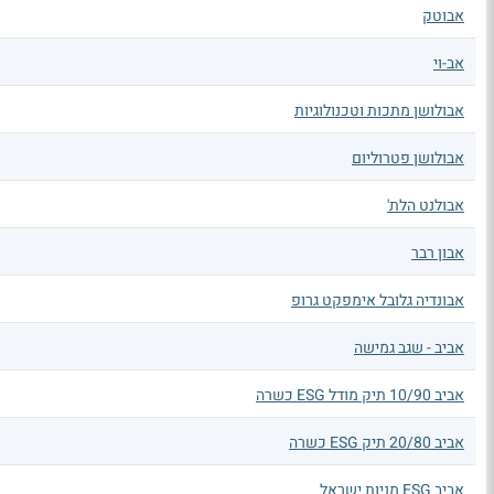
אבוטק
אב-וי
אבולושן מתכות וטכנולוגיות
אבולושן פטרוליום
אבולנט הלת'
אבון רבר
אבונדיה גלובל אימפקט גרופ
אביב - שגב גמישה
אביב 10/90 תיק מודל ESG כשרה
אביב 20/80 תיק ESG כשרה
אביב ESG מניות ישראל