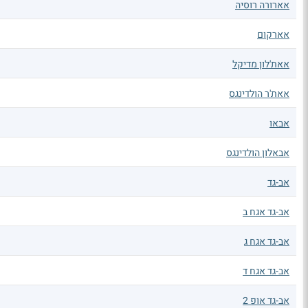
אארורה רוסיה
אארקום
אאת'לון מדיקל
אאת'ר הולדינגס
אבאו
אבאלון הולדינגס
אב-גד
אב-גד אגח ב
אב-גד אגח ג
אב-גד אגח ד
אב-גד אופ 2