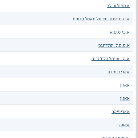
א סמול וורלד
א.מ.ס אינטרנשיונל מאטל סרוויס
א.נ.י ס.פ.א
א.ס.מ.ל. הולדינגס
א.ק.ו אנימל הלת' גרופ
אאבי שמידט
אאגון
אאגון
אאדיפיקה
אאווה