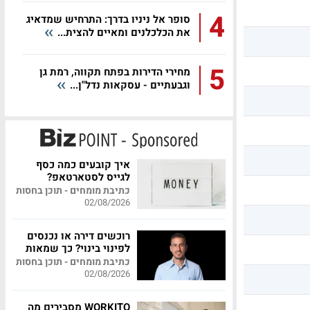
4
סופר אל ניניו בדרך: התרחיש שמדאיג
את הכלכלנים ומאיים להצית...
5
מחירי הדירות בפתח תקווה, רמת גן
וגבעתיים - עסקאות נדל"ן...
איך קובעים כמה כסף
לגייס לסטארטאפ?
כתיבת מומחים - תוכן בחסות
02/08/2026
רוכשים דירה או נכנסים
לפינוי בינוי? כך שמאות
מקצועית יכולה לחסוך
כתיבת מומחים - תוכן בחסות
לכם מאות אלפי שקלים
02/08/2026
WORKITO מסבירים מה