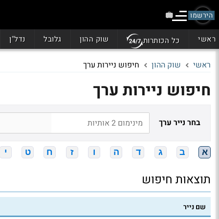
הירשמו
ראשי
שוק ההון
גלובל
נדל"ן
כל הכותרות
ראשי
שוק ההון
חיפוש ניירות ערך
חיפוש ניירות ערך
בחר נייר ערך
א
ב
ג
ד
ה
ו
ז
ח
ט
י
תוצאות חיפוש
שם נייר