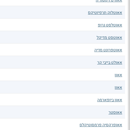
אאוויס ויקטוריה
אאוטלוק תרפיוטיקס
אאוטלסט גרופ
אאוטסט מדיקל
אאוטפרונט מדיה
אאולט בייבי קר
אאון
אאון
אאון ביופארמה
אאוסטר
אאופרקסיה פרמסוטיקלס