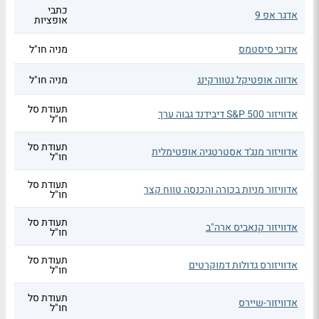
כתבי
אדגר אפ 9
אופציות
אדובי סיסטמס
מניה חו"ל
אדווה אופטיקל נטוורקינג
מניה חו"ל
תעודת סל
אדוויזור S&P 500 דיבידנד גבוה ערך
חו"ל
תעודת סל
אדוויזור מנג'ד אסטרטגיה אופטימלית
חו"ל
תעודת סל
אדוויזור מניות בכורה והכנסה טווח קצר
חו"ל
תעודת סל
אדוויזור קנאביס ארה"ב
חו"ל
תעודת סל
אדוויזורס גדולות דמוקרטים
חו"ל
תעודת סל
אדוויזור-שיירס
חו"ל