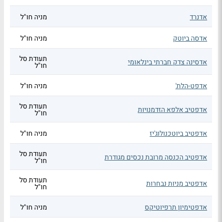
אדנרד
מניה חו"ל
אדסה ביוטק
מניה חו"ל
תעודת סל
אדסינה צדק חברתי בינלאומי
חו"ל
אדפט-הלת'
מניה חו"ל
תעודת סל
אדפטיב אלפא הזדמנויות
חו"ל
אדפטיב ביוטכנולוג'יז
מניה חו"ל
תעודת סל
אדפטיב הכנסה מרובת נכסים מגודרת
חו"ל
תעודת סל
אדפטיב מניות נבחרות
חו"ל
אדפטימיון תרפיוטיקס
מניה חו"ל