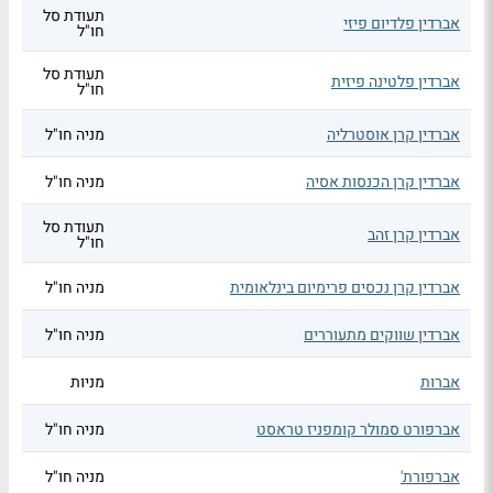
תעודת סל
אברדין פלדיום פיזי
חו"ל
תעודת סל
אברדין פלטינה פיזית
חו"ל
אברדין קרן אוסטרליה
מניה חו"ל
אברדין קרן הכנסות אסיה
מניה חו"ל
תעודת סל
אברדין קרן זהב
חו"ל
אברדין קרן נכסים פרימיום בינלאומית
מניה חו"ל
אברדין שווקים מתעוררים
מניה חו"ל
אברות
מניות
אברפורט סמולר קומפניז טראסט
מניה חו"ל
אברפורת'
מניה חו"ל