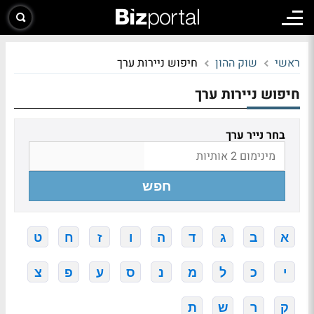
ראשי
שוק ההון
חיפוש ניירות ערך
חיפוש ניירות ערך
בחר נייר ערך
חפש
א
ב
ג
ד
ה
ו
ז
ח
ט
י
כ
ל
מ
נ
ס
ע
פ
צ
ק
ר
ש
ת