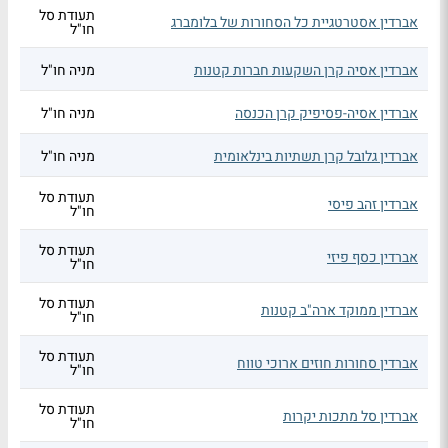
תעודת סל
אברדין אסטרטגיית כל הסחורות של בלומברג
חו"ל
אברדין אסיה קרן השקעות חברות קטנות
מניה חו"ל
אברדין אסיה-פסיפיק קרן הכנסה
מניה חו"ל
אברדין גלובל קרן תשתיות בינלאומית
מניה חו"ל
תעודת סל
אברדין זהב פיסי
חו"ל
תעודת סל
אברדין כסף פיזי
חו"ל
תעודת סל
אברדין ממוקד ארה"ב קטנות
חו"ל
תעודת סל
אברדין סחורות חוזים ארוכי טווח
חו"ל
תעודת סל
אברדין סל מתכות יקרות
חו"ל