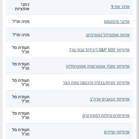
כתבי
אדגר אפ 9
אופציות
אדובי סיסטמס
מניה חו"ל
אדווה אופטיקל נטוורקינג
מניה חו"ל
תעודת סל
אדוויזור S&P 500 דיבידנד גבוה ערך
חו"ל
תעודת סל
אדוויזור מנג'ד אסטרטגיה אופטימלית
חו"ל
תעודת סל
אדוויזור מניות בכורה והכנסה טווח קצר
חו"ל
תעודת סל
אדוויזור קנאביס ארה"ב
חו"ל
תעודת סל
אדוויזורס גדולות דמוקרטים
חו"ל
תעודת סל
אדוויזור-שיירס
חו"ל