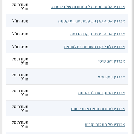
תעודת סל
אברדין אסטרטגיית כל הסחורות של בלומברג
חו"ל
אברדין אסיה קרן השקעות חברות קטנות
מניה חו"ל
אברדין אסיה-פסיפיק קרן הכנסה
מניה חו"ל
אברדין גלובל קרן תשתיות בינלאומית
מניה חו"ל
תעודת סל
אברדין זהב פיסי
חו"ל
תעודת סל
אברדין כסף פיזי
חו"ל
תעודת סל
אברדין ממוקד ארה"ב קטנות
חו"ל
תעודת סל
אברדין סחורות חוזים ארוכי טווח
חו"ל
תעודת סל
אברדין סל מתכות יקרות
חו"ל