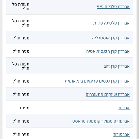
תעודת סל
אברדין פלדיום פיזי
חו"ל
תעודת סל
אברדין פלטינה פיזית
חו"ל
אברדין קרן אוסטרליה
מניה חו"ל
אברדין קרן הכנסות אסיה
מניה חו"ל
תעודת סל
אברדין קרן זהב
חו"ל
אברדין קרן נכסים פרימיום בינלאומית
מניה חו"ל
אברדין שווקים מתעוררים
מניה חו"ל
אברות
מניות
אברפורט סמולר קומפניז טראסט
מניה חו"ל
אברפורת'
מניה חו"ל