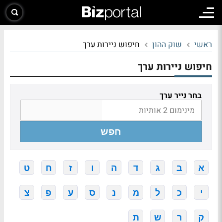
ראשי
שוק ההון
חיפוש ניירות ערך
חיפוש ניירות ערך
בחר נייר ערך
חפש
א
ב
ג
ד
ה
ו
ז
ח
ט
י
כ
ל
מ
נ
ס
ע
פ
צ
ק
ר
ש
ת