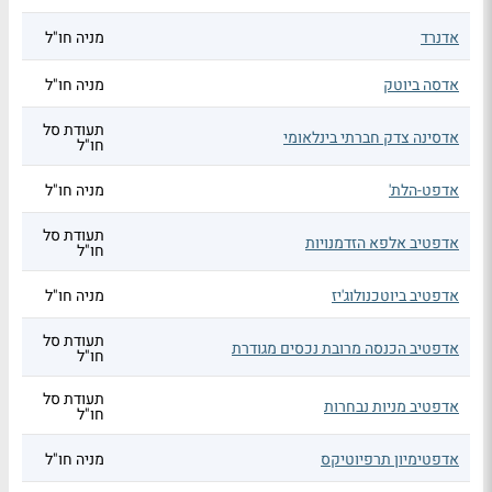
אדנרד
מניה חו"ל
אדסה ביוטק
מניה חו"ל
תעודת סל
אדסינה צדק חברתי בינלאומי
חו"ל
אדפט-הלת'
מניה חו"ל
תעודת סל
אדפטיב אלפא הזדמנויות
חו"ל
אדפטיב ביוטכנולוג'יז
מניה חו"ל
תעודת סל
אדפטיב הכנסה מרובת נכסים מגודרת
חו"ל
תעודת סל
אדפטיב מניות נבחרות
חו"ל
אדפטימיון תרפיוטיקס
מניה חו"ל