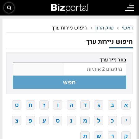
ראשי
שוק ההון
חיפוש ניירות ערך
חיפוש ניירות ערך
בחר נייר ערך
חפש
א
ב
ג
ד
ה
ו
ז
ח
ט
י
כ
ל
מ
נ
ס
ע
פ
צ
ק
ר
ש
ת