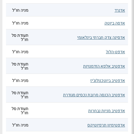
אדנרד
מניה חו"ל
אדסה ביוטק
מניה חו"ל
תעודת סל
אדסינה צדק חברתי בינלאומי
חו"ל
אדפט-הלת'
מניה חו"ל
תעודת סל
אדפטיב אלפא הזדמנויות
חו"ל
אדפטיב ביוטכנולוג'יז
מניה חו"ל
תעודת סל
אדפטיב הכנסה מרובת נכסים מגודרת
חו"ל
תעודת סל
אדפטיב מניות נבחרות
חו"ל
אדפטימיון תרפיוטיקס
מניה חו"ל