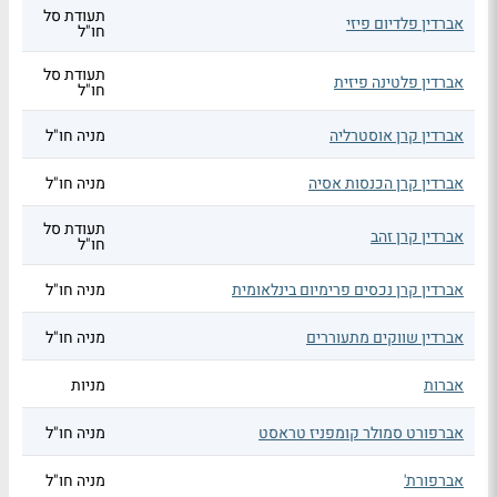
תעודת סל
אברדין פלדיום פיזי
חו"ל
תעודת סל
אברדין פלטינה פיזית
חו"ל
אברדין קרן אוסטרליה
מניה חו"ל
אברדין קרן הכנסות אסיה
מניה חו"ל
תעודת סל
אברדין קרן זהב
חו"ל
אברדין קרן נכסים פרימיום בינלאומית
מניה חו"ל
אברדין שווקים מתעוררים
מניה חו"ל
אברות
מניות
אברפורט סמולר קומפניז טראסט
מניה חו"ל
אברפורת'
מניה חו"ל