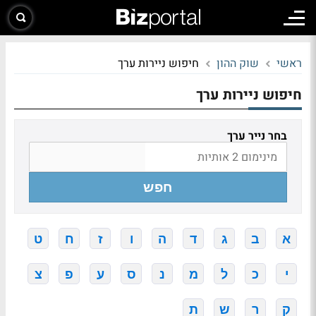
ראשי
שוק ההון
חיפוש ניירות ערך
חיפוש ניירות ערך
בחר נייר ערך
חפש
א
ב
ג
ד
ה
ו
ז
ח
ט
י
כ
ל
מ
נ
ס
ע
פ
צ
ק
ר
ש
ת