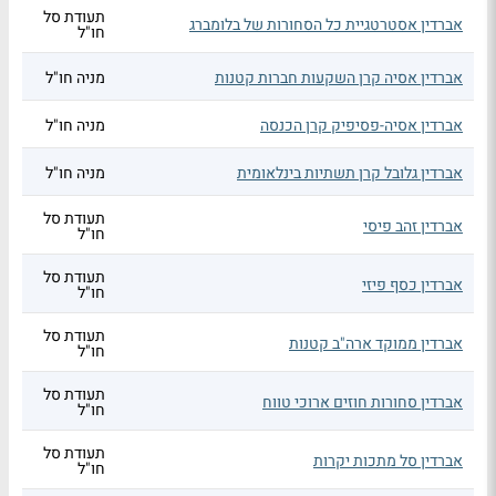
תעודת סל
אברדין אסטרטגיית כל הסחורות של בלומברג
חו"ל
אברדין אסיה קרן השקעות חברות קטנות
מניה חו"ל
אברדין אסיה-פסיפיק קרן הכנסה
מניה חו"ל
אברדין גלובל קרן תשתיות בינלאומית
מניה חו"ל
תעודת סל
אברדין זהב פיסי
חו"ל
תעודת סל
אברדין כסף פיזי
חו"ל
תעודת סל
אברדין ממוקד ארה"ב קטנות
חו"ל
תעודת סל
אברדין סחורות חוזים ארוכי טווח
חו"ל
תעודת סל
אברדין סל מתכות יקרות
חו"ל