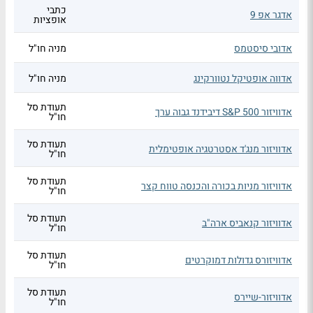
כתבי
אדגר אפ 9
אופציות
אדובי סיסטמס
מניה חו"ל
אדווה אופטיקל נטוורקינג
מניה חו"ל
תעודת סל
אדוויזור S&P 500 דיבידנד גבוה ערך
חו"ל
תעודת סל
אדוויזור מנג'ד אסטרטגיה אופטימלית
חו"ל
תעודת סל
אדוויזור מניות בכורה והכנסה טווח קצר
חו"ל
תעודת סל
אדוויזור קנאביס ארה"ב
חו"ל
תעודת סל
אדוויזורס גדולות דמוקרטים
חו"ל
תעודת סל
אדוויזור-שיירס
חו"ל