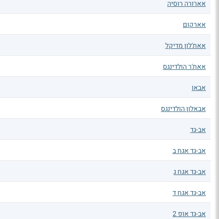
אארורה רוסיה
אארקום
אאת'לון מדיקל
אאת'ר הולדינגס
אבאו
אבאלון הולדינגס
אב-גד
אב-גד אגח ב
אב-גד אגח ג
אב-גד אגח ד
אב-גד אופ 2