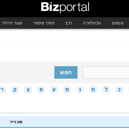
משפט
טכנולוגיה
רכב
נתוני מסחר
שער הדולר
חפש
כ
ל
מ
נ
ס
ע
פ
צ
ק
ר
סוג נייר