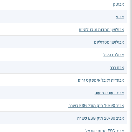
אבוטק
אב-וי
אבולושן מתכות וטכנולוגיות
אבולושן פטרוליום
אבולנט הלת'
אבון רבר
אבונדיה גלובל אימפקט גרופ
אביב - שגב גמישה
אביב 10/90 תיק מודל ESG כשרה
אביב 20/80 תיק ESG כשרה
אביב ESG מניות ישראל