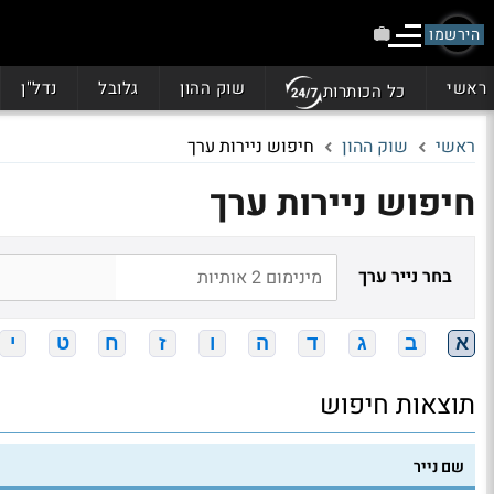
הירשמו
ראשי
שוק ההון
גלובל
נדל"ן
כל הכותרות
ראשי
שוק ההון
חיפוש ניירות ערך
חיפוש ניירות ערך
בחר נייר ערך
א
ב
ג
ד
ה
ו
ז
ח
ט
י
תוצאות חיפוש
שם נייר