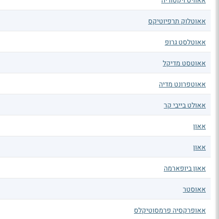
אאוויס ויקטוריה
אאוטלוק תרפיוטיקס
אאוטלסט גרופ
אאוטסט מדיקל
אאוטפרונט מדיה
אאולט בייבי קר
אאון
אאון
אאון ביופארמה
אאוסטר
אאופרקסיה פרמסוטיקלס