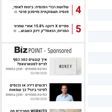
4
שלושת רבדי הפנסיה: ביטוח לאומי,
פנסיה תעסוקתית וחיסכון פרטי
5
ספייס X זינקה 15.8% אחרי שחרור
המניות; הנאסד״ק זינק השבוע...
איך קובעים כמה כסף
לגייס לסטארטאפ?
כתיבת מומחים - תוכן בחסות
02/08/2026
רוכשים דירה או נכנסים
לפינוי בינוי? כך שמאות
מקצועית יכולה לחסוך
כתיבת מומחים - תוכן בחסות
לכם מאות אלפי שקלים
02/08/2026
WORKITO מסבירים מה