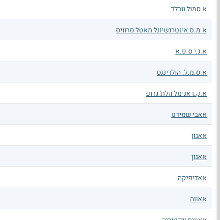
א סמול וורלד
א.מ.ס אינטרנשיונל מאטל סרוויס
א.נ.י ס.פ.א
א.ס.מ.ל. הולדינגס
א.ק.ו אנימל הלת' גרופ
אאבי שמידט
אאגון
אאגון
אאדיפיקה
אאווה