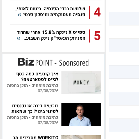
4
שלושת רבדי הפנסיה: ביטוח לאומי,
פנסיה תעסוקתית וחיסכון פרטי
5
ספייס X זינקה 15.8% אחרי שחרור
המניות; הנאסד״ק זינק השבוע...
איך קובעים כמה כסף
לגייס לסטארטאפ?
כתיבת מומחים - תוכן בחסות
02/08/2026
רוכשים דירה או נכנסים
לפינוי בינוי? כך שמאות
מקצועית יכולה לחסוך
כתיבת מומחים - תוכן בחסות
לכם מאות אלפי שקלים
02/08/2026
WORKITO מסבירים מה