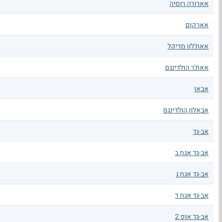
אארורה רוסיה
אארקום
אאת'לון מדיקל
אאת'ר הולדינגס
אבאו
אבאלון הולדינגס
אב-גד
אב-גד אגח ב
אב-גד אגח ג
אב-גד אגח ד
אב-גד אופ 2