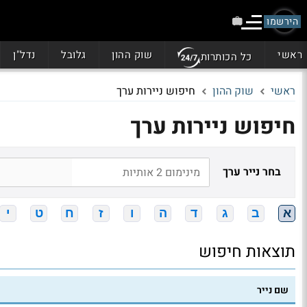
הירשמו
ראשי
שוק ההון
גלובל
נדל"ן
כל הכותרות
ראשי
שוק ההון
חיפוש ניירות ערך
חיפוש ניירות ערך
בחר נייר ערך
א
ב
ג
ד
ה
ו
ז
ח
ט
י
תוצאות חיפוש
שם נייר