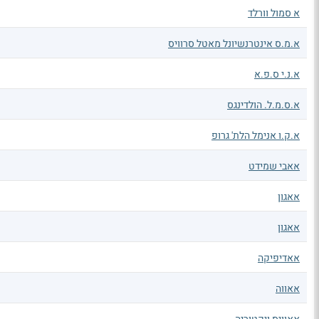
א סמול וורלד
א.מ.ס אינטרנשיונל מאטל סרוויס
א.נ.י ס.פ.א
א.ס.מ.ל. הולדינגס
א.ק.ו אנימל הלת' גרופ
אאבי שמידט
אאגון
אאגון
אאדיפיקה
אאווה