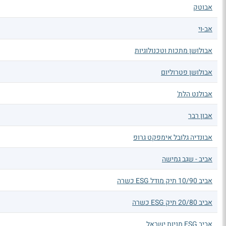
אבוטק
אב-וי
אבולושן מתכות וטכנולוגיות
אבולושן פטרוליום
אבולנט הלת'
אבון רבר
אבונדיה גלובל אימפקט גרופ
אביב - שגב גמישה
אביב 10/90 תיק מודל ESG כשרה
אביב 20/80 תיק ESG כשרה
אביב ESG מניות ישראל