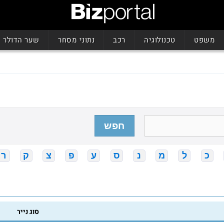
משפט
טכנולוגיה
רכב
נתוני מסחר
שער הדולר
חפש
כ
ל
מ
נ
ס
ע
פ
צ
ק
ר
סוג נייר