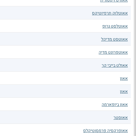
אאוויס ויקטוריה
אאוטלוק תרפיוטיקס
אאוטלסט גרופ
אאוטסט מדיקל
אאוטפרונט מדיה
אאולט בייבי קר
אאון
אאון
אאון ביופארמה
אאוסטר
אאופרקסיה פרמסוטיקלס