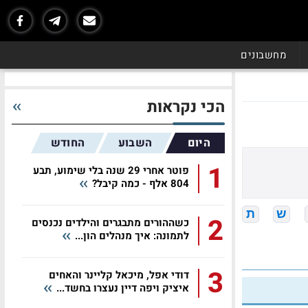
מחשבונים
הכי נקראות
היום
השבוע
החודש
1
פוטר אחרי 29 שנה בלי שימוע, תבע
804 אלף - כמה קיבל?
ש
ת
2
כשההורים מתבגרים והילדים נכנסים
לתמונה: איך מנהלים הון...
3
דודי אפל, מיכאל קליינר והאחים
איציק ויפה דיין נעצרו בחשד...