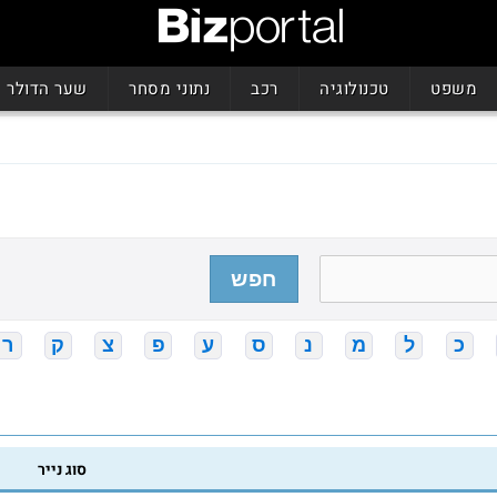
משפט
טכנולוגיה
רכב
נתוני מסחר
שער הדולר
חפש
כ
ל
מ
נ
ס
ע
פ
צ
ק
ר
סוג נייר