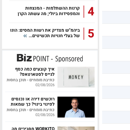
4
קרנות ההשתלמות - המנצחות
והמפסידות ביולי; מה עשתה הקרן
שלכם?
5
ביהמ"ש מצדיק את רשות המסים: הונו
של בעלי חנויות תכשיטים...
איך קובעים כמה כסף
לגייס לסטארטאפ?
כתיבת מומחים - תוכן בחסות
02/08/2026
רוכשים דירה או נכנסים
לפינוי בינוי? כך שמאות
מקצועית יכולה לחסוך
כתיבת מומחים - תוכן בחסות
לכם מאות אלפי שקלים
02/08/2026
WORKITO מסבירים מה