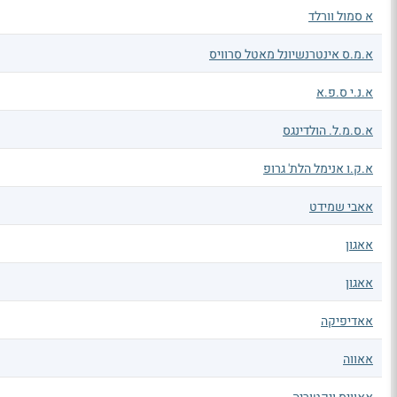
א סמול וורלד
א.מ.ס אינטרנשיונל מאטל סרוויס
א.נ.י ס.פ.א
א.ס.מ.ל. הולדינגס
א.ק.ו אנימל הלת' גרופ
אאבי שמידט
אאגון
אאגון
אאדיפיקה
אאווה