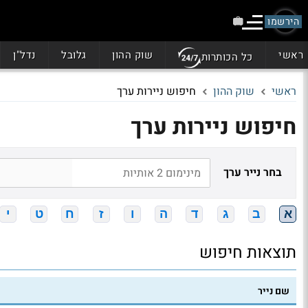
הירשמו
ראשי
שוק ההון
גלובל
נדל"ן
כל הכותרות
ראשי
שוק ההון
חיפוש ניירות ערך
חיפוש ניירות ערך
בחר נייר ערך
א
ב
ג
ד
ה
ו
ז
ח
ט
י
תוצאות חיפוש
שם נייר