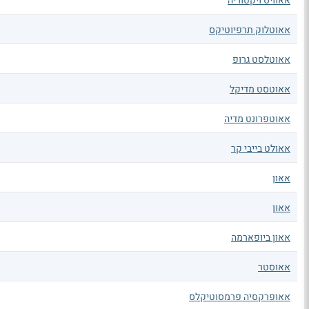
אאוויס ויקטוריה
אאוטלוק תרפיוטיקס
אאוטלסט גרופ
אאוטסט מדיקל
אאוטפרונט מדיה
אאולט בייבי קר
אאון
אאון
אאון ביופארמה
אאוסטר
אאופרקסיה פרמסוטיקלס