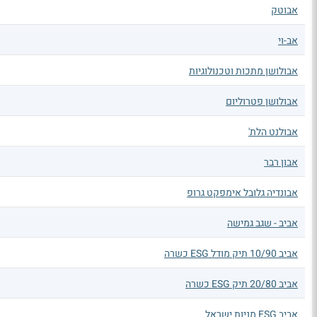
אבוטק
אב-וי
אבולושן מתכות וטכנולוגיות
אבולושן פטרוליום
אבולנט הלת'
אבון רבר
אבונדיה גלובל אימפקט גרופ
אביב - שגב גמישה
אביב 10/90 תיק מודל ESG כשרה
אביב 20/80 תיק ESG כשרה
אביב ESG מניות ישראל