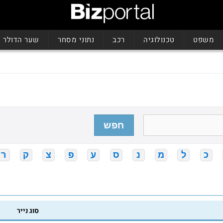
משפט
טכנולוגיה
רכב
נתוני מסחר
שער הדולר
חפש
כ
ל
מ
נ
ס
ע
פ
צ
ק
ר
סוג נייר