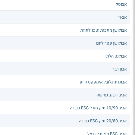
אבוטק
אב-וי
אבולושן מתכות וטכנולוגיות
אבולושן פטרוליום
אבולנט הלת'
אבון רבר
אבונדיה גלובל אימפקט גרופ
אביב - שגב גמישה
אביב 10/90 תיק מודל ESG כשרה
אביב 20/80 תיק ESG כשרה
אביב ESG מניות ישראל