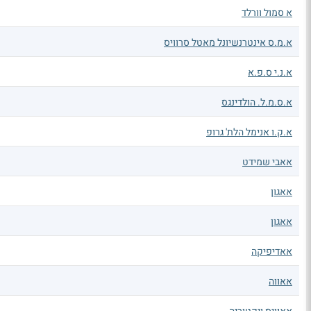
א סמול וורלד
א.מ.ס אינטרנשיונל מאטל סרוויס
א.נ.י ס.פ.א
א.ס.מ.ל. הולדינגס
א.ק.ו אנימל הלת' גרופ
אאבי שמידט
אאגון
אאגון
אאדיפיקה
אאווה