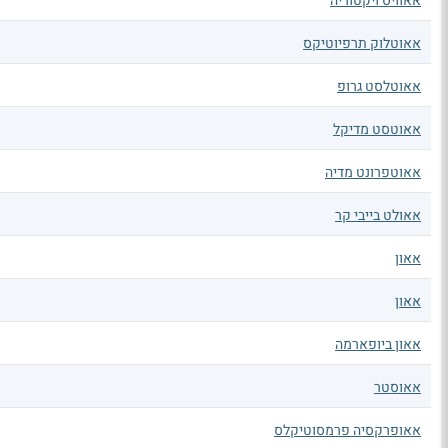
אאוויס ויקטוריה
אאוטלוק תרפיוטיקס
אאוטלסט גרופ
אאוטסט מדיקל
אאוטפרונט מדיה
אאולט בייבי קר
אאון
אאון
אאון ביופארמה
אאוסטר
אאופרקסיה פרמסוטיקלס