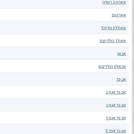
אארורה רוסיה
אארקום
אאת'לון מדיקל
אאת'ר הולדינגס
אבאו
אבאלון הולדינגס
אב-גד
אב-גד אגח ב
אב-גד אגח ג
אב-גד אגח ד
אב-גד אופ 2