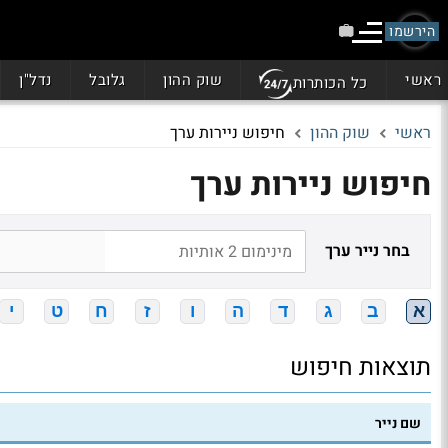
הירשמו
ראשי
שוק ההון
גלובל
נדל"ן
כל הכותרות
ראשי
שוק ההון
חיפוש ניירות ערך
חיפוש ניירות ערך
בחר נייר ערך
א
ב
ג
ד
ה
ו
ז
ח
ט
י
תוצאות חיפוש
שם נייר