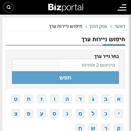
ראשי
שוק ההון
חיפוש ניירות ערך
חיפוש ניירות ערך
בחר נייר ערך
חפש
א
ב
ג
ד
ה
ו
ז
ח
ט
י
כ
ל
מ
נ
ס
ע
פ
צ
ק
ר
ש
ת