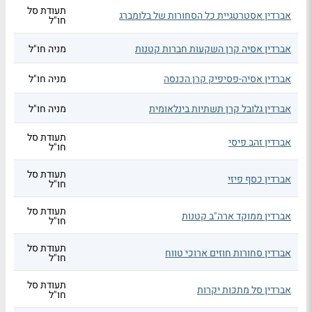
תעודת סל
אברדין אסטרטגיית כל הסחורות של בלומברג
חו"ל
אברדין אסיה קרן השקעות חברות קטנות
מניה חו"ל
אברדין אסיה-פסיפיק קרן הכנסה
מניה חו"ל
אברדין גלובל קרן תשתיות בינלאומית
מניה חו"ל
תעודת סל
אברדין זהב פיסי
חו"ל
תעודת סל
אברדין כסף פיזי
חו"ל
תעודת סל
אברדין ממוקד ארה"ב קטנות
חו"ל
תעודת סל
אברדין סחורות חוזים ארוכי טווח
חו"ל
תעודת סל
אברדין סל מתכות יקרות
חו"ל