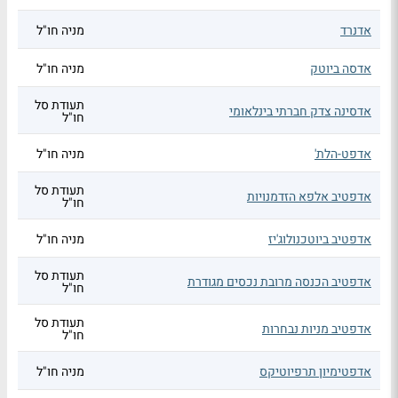
אדנרד
מניה חו"ל
אדסה ביוטק
מניה חו"ל
תעודת סל
אדסינה צדק חברתי בינלאומי
חו"ל
אדפט-הלת'
מניה חו"ל
תעודת סל
אדפטיב אלפא הזדמנויות
חו"ל
אדפטיב ביוטכנולוג'יז
מניה חו"ל
תעודת סל
אדפטיב הכנסה מרובת נכסים מגודרת
חו"ל
תעודת סל
אדפטיב מניות נבחרות
חו"ל
אדפטימיון תרפיוטיקס
מניה חו"ל