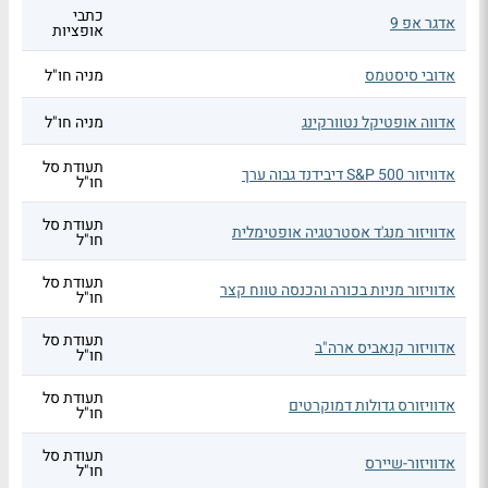
כתבי
אדגר אפ 9
אופציות
אדובי סיסטמס
מניה חו"ל
אדווה אופטיקל נטוורקינג
מניה חו"ל
תעודת סל
אדוויזור S&P 500 דיבידנד גבוה ערך
חו"ל
תעודת סל
אדוויזור מנג'ד אסטרטגיה אופטימלית
חו"ל
תעודת סל
אדוויזור מניות בכורה והכנסה טווח קצר
חו"ל
תעודת סל
אדוויזור קנאביס ארה"ב
חו"ל
תעודת סל
אדוויזורס גדולות דמוקרטים
חו"ל
תעודת סל
אדוויזור-שיירס
חו"ל