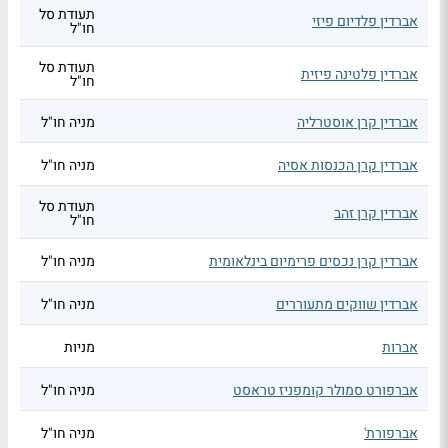
תעודת סל
אברדין פלדיום פיזי
חו"ל
תעודת סל
אברדין פלטינה פיזית
חו"ל
אברדין קרן אוסטרליה
מניה חו"ל
אברדין קרן הכנסות אסיה
מניה חו"ל
תעודת סל
אברדין קרן זהב
חו"ל
אברדין קרן נכסים פרימיום בינלאומית
מניה חו"ל
אברדין שווקים מתעוררים
מניה חו"ל
אברות
מניות
אברפורט סמולר קומפניז טראסט
מניה חו"ל
אברפורת'
מניה חו"ל