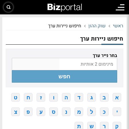
ראשי
שוק ההון
חיפוש ניירות ערך
חיפוש ניירות ערך
בחר נייר ערך
חפש
א
ב
ג
ד
ה
ו
ז
ח
ט
י
כ
ל
מ
נ
ס
ע
פ
צ
ק
ר
ש
ת