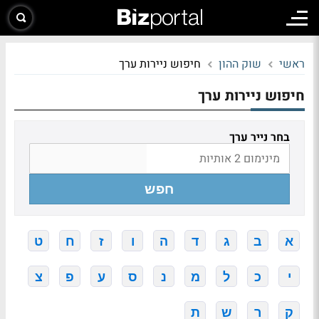
ראשי
שוק ההון
חיפוש ניירות ערך
חיפוש ניירות ערך
בחר נייר ערך
חפש
א
ב
ג
ד
ה
ו
ז
ח
ט
י
כ
ל
מ
נ
ס
ע
פ
צ
ק
ר
ש
ת