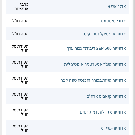
כתבי
אדגר אפ 9
אופציות
אדובי סיסטמס
מניה חו"ל
אדווה אופטיקל נטוורקינג
מניה חו"ל
תעודת סל
אדוויזור S&P 500 דיבידנד גבוה ערך
חו"ל
תעודת סל
אדוויזור מנג'ד אסטרטגיה אופטימלית
חו"ל
תעודת סל
אדוויזור מניות בכורה והכנסה טווח קצר
חו"ל
תעודת סל
אדוויזור קנאביס ארה"ב
חו"ל
תעודת סל
אדוויזורס גדולות דמוקרטים
חו"ל
תעודת סל
אדוויזור-שיירס
חו"ל