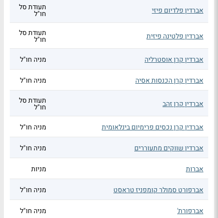
תעודת סל
אברדין פלדיום פיזי
חו"ל
תעודת סל
אברדין פלטינה פיזית
חו"ל
אברדין קרן אוסטרליה
מניה חו"ל
אברדין קרן הכנסות אסיה
מניה חו"ל
תעודת סל
אברדין קרן זהב
חו"ל
אברדין קרן נכסים פרימיום בינלאומית
מניה חו"ל
אברדין שווקים מתעוררים
מניה חו"ל
אברות
מניות
אברפורט סמולר קומפניז טראסט
מניה חו"ל
אברפורת'
מניה חו"ל