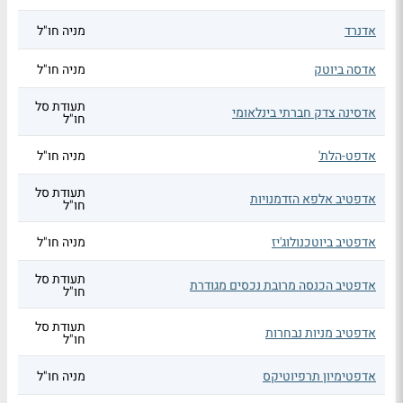
אדנרד
מניה חו"ל
אדסה ביוטק
מניה חו"ל
תעודת סל
אדסינה צדק חברתי בינלאומי
חו"ל
אדפט-הלת'
מניה חו"ל
תעודת סל
אדפטיב אלפא הזדמנויות
חו"ל
אדפטיב ביוטכנולוג'יז
מניה חו"ל
תעודת סל
אדפטיב הכנסה מרובת נכסים מגודרת
חו"ל
תעודת סל
אדפטיב מניות נבחרות
חו"ל
אדפטימיון תרפיוטיקס
מניה חו"ל