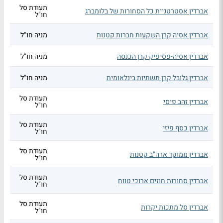
תעודת סל
אברדין אסטרטגיית כל הסחורות של בלומברג
חו"ל
אברדין אסיה קרן השקעות חברות קטנות
מניה חו"ל
אברדין אסיה-פסיפיק קרן הכנסה
מניה חו"ל
אברדין גלובל קרן תשתיות בינלאומית
מניה חו"ל
תעודת סל
אברדין זהב פיסי
חו"ל
תעודת סל
אברדין כסף פיזי
חו"ל
תעודת סל
אברדין ממוקד ארה"ב קטנות
חו"ל
תעודת סל
אברדין סחורות חוזים ארוכי טווח
חו"ל
תעודת סל
אברדין סל מתכות יקרות
חו"ל