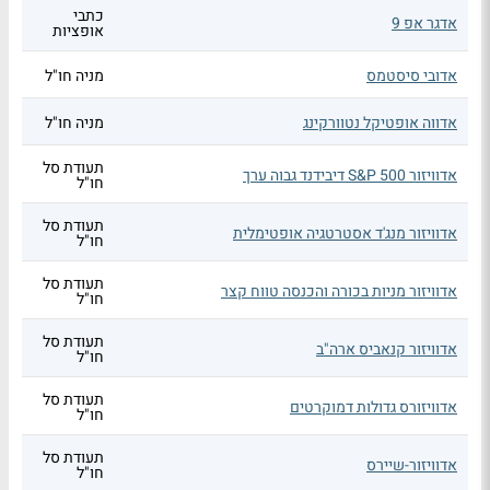
כתבי
אדגר אפ 9
אופציות
אדובי סיסטמס
מניה חו"ל
אדווה אופטיקל נטוורקינג
מניה חו"ל
תעודת סל
אדוויזור S&P 500 דיבידנד גבוה ערך
חו"ל
תעודת סל
אדוויזור מנג'ד אסטרטגיה אופטימלית
חו"ל
תעודת סל
אדוויזור מניות בכורה והכנסה טווח קצר
חו"ל
תעודת סל
אדוויזור קנאביס ארה"ב
חו"ל
תעודת סל
אדוויזורס גדולות דמוקרטים
חו"ל
תעודת סל
אדוויזור-שיירס
חו"ל