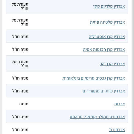
תעודת סל
אברדין פלדיום פיזי
חו"ל
תעודת סל
אברדין פלטינה פיזית
חו"ל
אברדין קרן אוסטרליה
מניה חו"ל
אברדין קרן הכנסות אסיה
מניה חו"ל
תעודת סל
אברדין קרן זהב
חו"ל
אברדין קרן נכסים פרימיום בינלאומית
מניה חו"ל
אברדין שווקים מתעוררים
מניה חו"ל
אברות
מניות
אברפורט סמולר קומפניז טראסט
מניה חו"ל
אברפורת'
מניה חו"ל