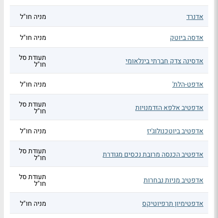
אדנרד
מניה חו"ל
אדסה ביוטק
מניה חו"ל
תעודת סל
אדסינה צדק חברתי בינלאומי
חו"ל
אדפט-הלת'
מניה חו"ל
תעודת סל
אדפטיב אלפא הזדמנויות
חו"ל
אדפטיב ביוטכנולוג'יז
מניה חו"ל
תעודת סל
אדפטיב הכנסה מרובת נכסים מגודרת
חו"ל
תעודת סל
אדפטיב מניות נבחרות
חו"ל
אדפטימיון תרפיוטיקס
מניה חו"ל