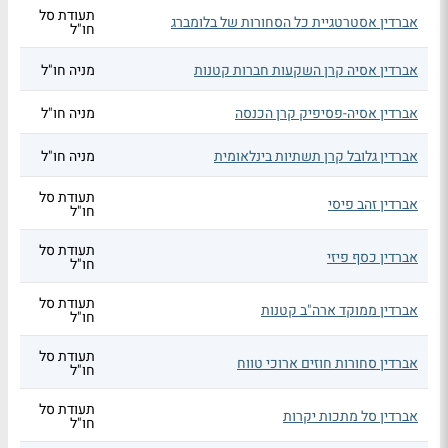
תעודת סל
אברדין אסטרטגיית כל הסחורות של בלומברג
חו"ל
אברדין אסיה קרן השקעות חברות קטנות
מניה חו"ל
אברדין אסיה-פסיפיק קרן הכנסה
מניה חו"ל
אברדין גלובל קרן תשתיות בינלאומית
מניה חו"ל
תעודת סל
אברדין זהב פיסי
חו"ל
תעודת סל
אברדין כסף פיזי
חו"ל
תעודת סל
אברדין ממוקד ארה"ב קטנות
חו"ל
תעודת סל
אברדין סחורות חוזים ארוכי טווח
חו"ל
תעודת סל
אברדין סל מתכות יקרות
חו"ל