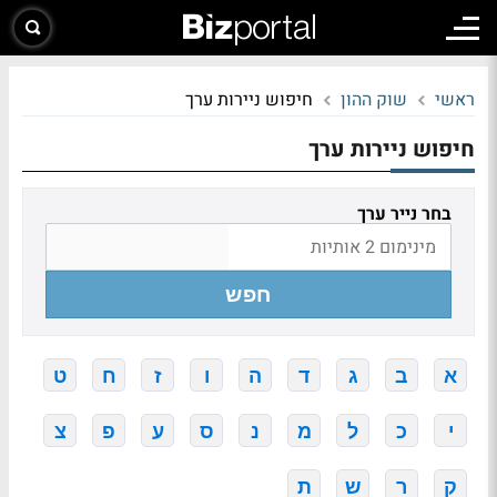
ראשי
שוק ההון
חיפוש ניירות ערך
חיפוש ניירות ערך
בחר נייר ערך
חפש
א
ב
ג
ד
ה
ו
ז
ח
ט
י
כ
ל
מ
נ
ס
ע
פ
צ
ק
ר
ש
ת