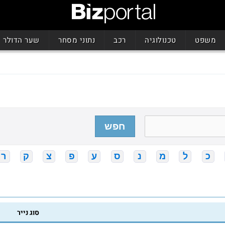
משפט
טכנולוגיה
רכב
נתוני מסחר
שער הדולר
חפש
כ
ל
מ
נ
ס
ע
פ
צ
ק
ר
סוג נייר