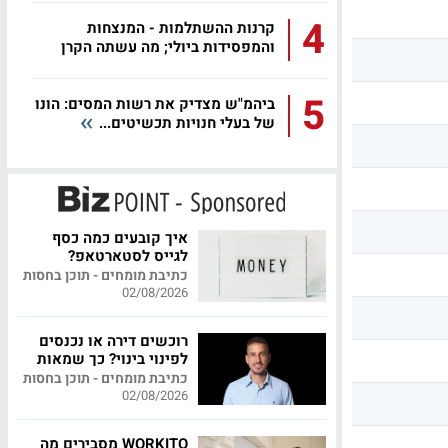
4
קרנות ההשתלמות - המנצחות
והמפסידות ביולי; מה עשתה הקרן
שלכם?
5
ביהמ"ש מצדיק את רשות המסים: הונו
של בעלי חנויות תכשיטים...
איך קובעים כמה כסף
לגייס לסטארטאפ?
כתיבת מומחים - תוכן בחסות
02/08/2026
רוכשים דירה או נכנסים
לפינוי בינוי? כך שמאות
מקצועית יכולה לחסוך
כתיבת מומחים - תוכן בחסות
לכם מאות אלפי שקלים
02/08/2026
WORKITO מסבירים מה