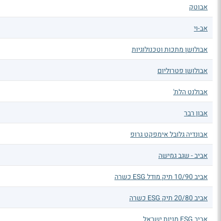
אבוטק
אב-וי
אבולושן מתכות וטכנולוגיות
אבולושן פטרוליום
אבולנט הלת'
אבון רבר
אבונדיה גלובל אימפקט גרופ
אביב - שגב גמישה
אביב 10/90 תיק מודל ESG כשרה
אביב 20/80 תיק ESG כשרה
אביב ESG מניות ישראל