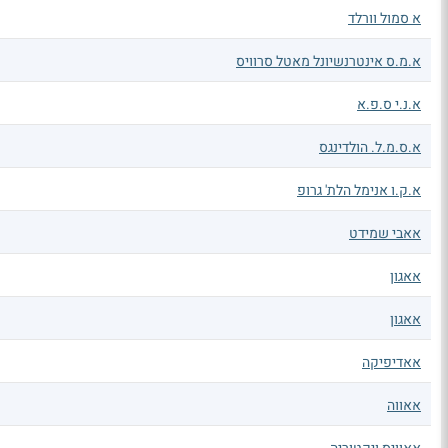
א סמול וורלד
א.מ.ס אינטרנשיונל מאטל סרוויס
א.נ.י ס.פ.א
א.ס.מ.ל. הולדינגס
א.ק.ו אנימל הלת' גרופ
אאבי שמידט
אאגון
אאגון
אאדיפיקה
אאווה