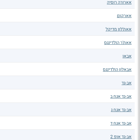
אארורה רוסיה
אארקום
אאת'לון מדיקל
אאת'ר הולדינגס
אבאו
אבאלון הולדינגס
אב-גד
אב-גד אגח ב
אב-גד אגח ג
אב-גד אגח ד
אב-גד אופ 2