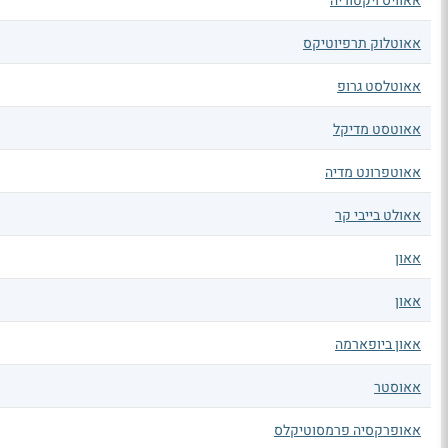
אאוויס ויקטוריה
אאוטלוק תרפיוטיקס
אאוטלסט גרופ
אאוטסט מדיקל
אאוטפרונט מדיה
אאולט בייבי קר
אאון
אאון
אאון ביופארמה
אאוסטר
אאופרקסיה פרמסוטיקלס