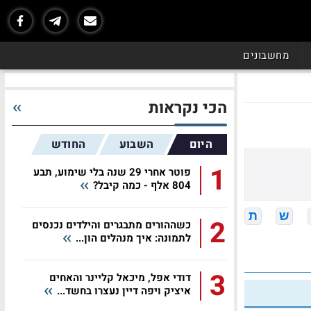
מחשבונים
הכי נקראות
היום
השבוע
החודש
1
פוטר אחרי 29 שנה בלי שימוע, תבע
804 אלף - כמה קיבל?
ש
ת
2
כשההורים מתבגרים והילדים נכנסים
לתמונה: איך מנהלים הון...
3
דודי אפל, מיכאל קליינר והאחים
איציק ויפה דיין נעצרו בחשד...