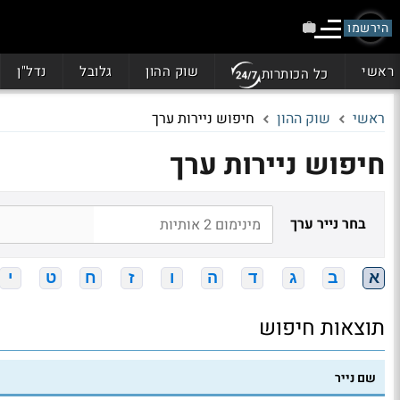
הירשמו
ראשי
שוק ההון
גלובל
נדל"ן
כל הכותרות
ראשי
שוק ההון
חיפוש ניירות ערך
חיפוש ניירות ערך
בחר נייר ערך
א
ב
ג
ד
ה
ו
ז
ח
ט
י
תוצאות חיפוש
שם נייר