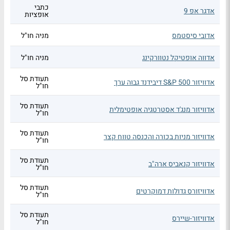
כתבי
אדגר אפ 9
אופציות
אדובי סיסטמס
מניה חו"ל
אדווה אופטיקל נטוורקינג
מניה חו"ל
תעודת סל
אדוויזור S&P 500 דיבידנד גבוה ערך
חו"ל
תעודת סל
אדוויזור מנג'ד אסטרטגיה אופטימלית
חו"ל
תעודת סל
אדוויזור מניות בכורה והכנסה טווח קצר
חו"ל
תעודת סל
אדוויזור קנאביס ארה"ב
חו"ל
תעודת סל
אדוויזורס גדולות דמוקרטים
חו"ל
תעודת סל
אדוויזור-שיירס
חו"ל