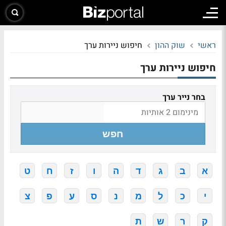
ראשי
שוק ההון
חיפוש ניירות ערך
חיפוש ניירות ערך
בחר נייר ערך
חפש
א
ב
ג
ד
ה
ו
ז
ח
ט
י
כ
ל
מ
נ
ס
ע
פ
צ
ק
ר
ש
ת