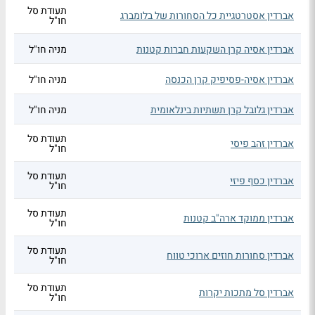
תעודת סל
אברדין אסטרטגיית כל הסחורות של בלומברג
חו"ל
אברדין אסיה קרן השקעות חברות קטנות
מניה חו"ל
אברדין אסיה-פסיפיק קרן הכנסה
מניה חו"ל
אברדין גלובל קרן תשתיות בינלאומית
מניה חו"ל
תעודת סל
אברדין זהב פיסי
חו"ל
תעודת סל
אברדין כסף פיזי
חו"ל
תעודת סל
אברדין ממוקד ארה"ב קטנות
חו"ל
תעודת סל
אברדין סחורות חוזים ארוכי טווח
חו"ל
תעודת סל
אברדין סל מתכות יקרות
חו"ל