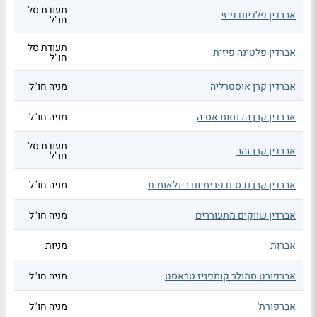
תעודת סל
אברדין פלדיום פיזי
חו"ל
תעודת סל
אברדין פלטינה פיזית
חו"ל
אברדין קרן אוסטרליה
מניה חו"ל
אברדין קרן הכנסות אסיה
מניה חו"ל
תעודת סל
אברדין קרן זהב
חו"ל
אברדין קרן נכסים פרימיום בינלאומית
מניה חו"ל
אברדין שווקים מתעוררים
מניה חו"ל
אברות
מניות
אברפורט סמולר קומפניז טראסט
מניה חו"ל
אברפורת'
מניה חו"ל