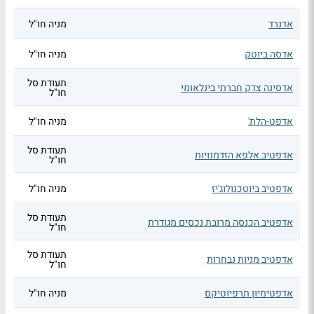
אדנרד
מניה חו"ל
אדסה ביוטק
מניה חו"ל
תעודת סל
אדסינה צדק חברתי בינלאומי
חו"ל
אדפט-הלת'
מניה חו"ל
תעודת סל
אדפטיב אלפא הזדמנויות
חו"ל
אדפטיב ביוטכנולוג'יז
מניה חו"ל
תעודת סל
אדפטיב הכנסה מרובת נכסים מגודרת
חו"ל
תעודת סל
אדפטיב מניות נבחרות
חו"ל
אדפטימיון תרפיוטיקס
מניה חו"ל